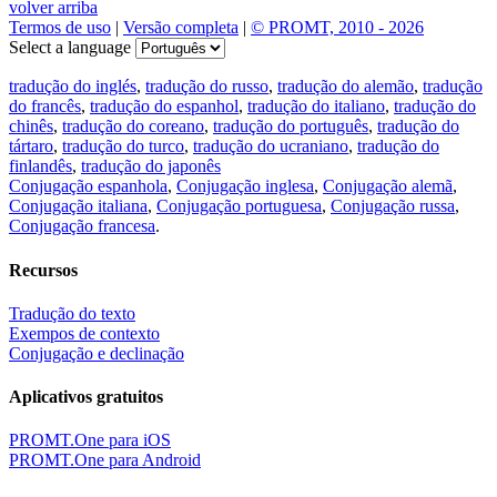
volver arriba
Termos de uso
|
Versão completa
|
© PROMT, 2010 - 2026
Select a language
tradução do inglés
,
tradução do russo
,
tradução do alemão
,
tradução
do francês
,
tradução do espanhol
,
tradução do italiano
,
tradução do
chinês
,
tradução do coreano
,
tradução do português
,
tradução do
tártaro
,
tradução do turco
,
tradução do ucraniano
,
tradução do
finlandês
,
tradução do japonês
Conjugação espanhola
,
Conjugação inglesa
,
Conjugação alemã
,
Conjugação italiana
,
Conjugação portuguesa
,
Conjugação russa
,
Conjugação francesa
.
Recursos
Tradução do texto
Exempos de contexto
Conjugação e declinação
Aplicativos gratuitos
PROMT.One para iOS
PROMT.One para Android