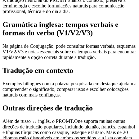
A tradução neuronal do PROMT analisa o contexto, preserva a
terminologia e escolhe formulações naturais para comunicação
profissional, técnica e do dia a dia.
Gramática inglesa: tempos verbais e
formas do verbo (V1/V2/V3)
Na página de Conjugação, pode consultar formas verbais, esquemas
V1/V2/V3 e notas essenciais sobre os tempos verbais para encontrar
rapidamente a opção correta durante a tradução.
Tradução em contexto
Exemplos bilingues com a palavra pesquisada em destaque ajudam a
compreender o significado, comparar usos e escolher colocações
naturais com mais confianças.
Outras direções de tradução
Além de russo ↔ inglês, o PROMT.One suporta muitas outras
direções de tradução populares, incluindo alemão, francês, espanhol
e línguas túrquicas como cazaque, usbeque e tártaro. Mais de 20
idiomas estão disponíveis em ambos os sentidos, e a lista completa