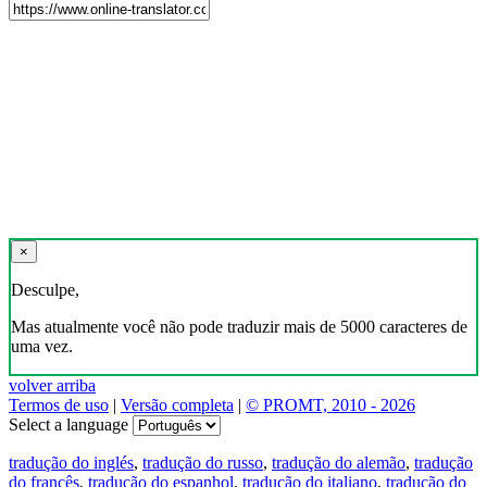
×
Desculpe,
Mas atualmente você não pode traduzir mais de 5000 caracteres de
uma vez.
volver arriba
Termos de uso
|
Versão completa
|
© PROMT, 2010 - 2026
Select a language
tradução do inglés
,
tradução do russo
,
tradução do alemão
,
tradução
do francês
,
tradução do espanhol
,
tradução do italiano
,
tradução do