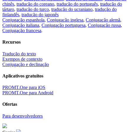
chinês
,
tradução do coreano
,
tradução do português
,
tradução do
tártaro
,
tradução do turco
,
tradução do ucraniano
,
tradução do
finlandês
,
tradução do japonês
Conjugação espanhola
,
Conjugação inglesa
,
Conjugação alemã
,
Conjugação italiana
,
Conjugação portuguesa
,
Conjugação russa
,
Conjugação francesa
.
Recursos
Tradução do texto
Exempos de contexto
Conjugação e declinação
Aplicativos gratuitos
PROMT.One para iOS
PROMT.One para Android
Ofertas
Para desenvolvedores