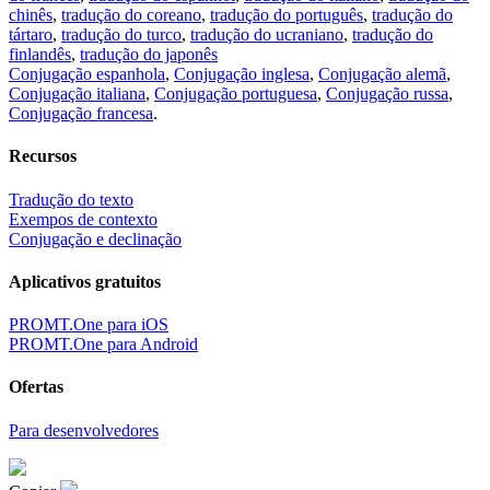
chinês
,
tradução do coreano
,
tradução do português
,
tradução do
tártaro
,
tradução do turco
,
tradução do ucraniano
,
tradução do
finlandês
,
tradução do japonês
Conjugação espanhola
,
Conjugação inglesa
,
Conjugação alemã
,
Conjugação italiana
,
Conjugação portuguesa
,
Conjugação russa
,
Conjugação francesa
.
Recursos
Tradução do texto
Exempos de contexto
Conjugação e declinação
Aplicativos gratuitos
PROMT.One para iOS
PROMT.One para Android
Ofertas
Para desenvolvedores