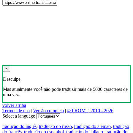
×
Desculpe,
Mas atualmente você não pode traduzir mais de 5000 caracteres de
uma vez.
volver arriba
Termos de uso
|
Versão completa
|
© PROMT, 2010 - 2026
Select a language
tradução do inglés
,
tradução do russo
,
tradução do alemão
,
tradução
do francês
,
tradução do espanhol
,
tradução do italiano
,
tradução do