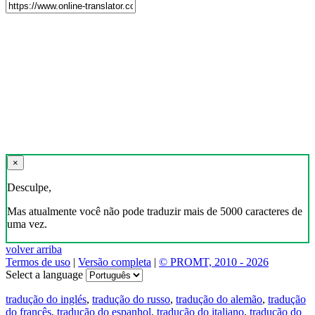
×
Desculpe,
Mas atualmente você não pode traduzir mais de 5000 caracteres de
uma vez.
volver arriba
Termos de uso
|
Versão completa
|
© PROMT, 2010 - 2026
Select a language
tradução do inglés
,
tradução do russo
,
tradução do alemão
,
tradução
do francês
,
tradução do espanhol
,
tradução do italiano
,
tradução do