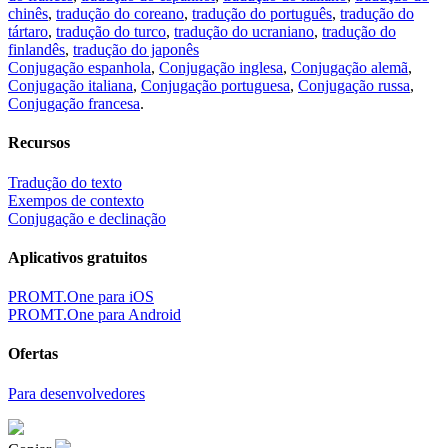
chinês
,
tradução do coreano
,
tradução do português
,
tradução do
tártaro
,
tradução do turco
,
tradução do ucraniano
,
tradução do
finlandês
,
tradução do japonês
Conjugação espanhola
,
Conjugação inglesa
,
Conjugação alemã
,
Conjugação italiana
,
Conjugação portuguesa
,
Conjugação russa
,
Conjugação francesa
.
Recursos
Tradução do texto
Exempos de contexto
Conjugação e declinação
Aplicativos gratuitos
PROMT.One para iOS
PROMT.One para Android
Ofertas
Para desenvolvedores