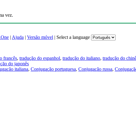
ma vez.
.One
|
Ajuda
|
Versão móvel
|
Select a language
o francês
,
tradução do espanhol
,
tradução do italiano
,
tradução do chin
ução do japonês
ugação italiana
,
Conjugação portuguesa
,
Conjugação russa
,
Conjugação