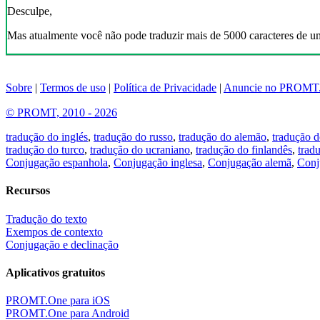
Desculpe,
Mas atualmente você não pode traduzir mais de 5000 caracteres de u
Sobre
|
Termos de uso
|
Política de Privacidade
|
Anuncie no PROMT
© PROMT, 2010 - 2026
tradução do inglés
,
tradução do russo
,
tradução do alemão
,
tradução d
tradução do turco
,
tradução do ucraniano
,
tradução do finlandês
,
trad
Conjugação espanhola
,
Conjugação inglesa
,
Conjugação alemã
,
Conj
Recursos
Tradução do texto
Exempos de contexto
Conjugação e declinação
Aplicativos gratuitos
PROMT.One para iOS
PROMT.One para Android