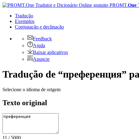
PROMT.
One
Tradução
Exemplos
Conjugação
e declinação
Feedback
Ajuda
Baixar aplicativos
Anuncie
Tradução de “преференция” par
Selecione o idioma de origem
Texto original
11
/
5000