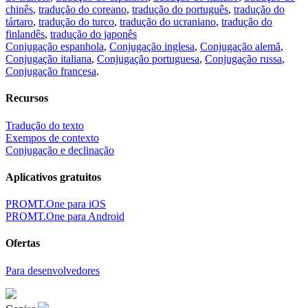
chinês
,
tradução do coreano
,
tradução do português
,
tradução do
tártaro
,
tradução do turco
,
tradução do ucraniano
,
tradução do
finlandês
,
tradução do japonês
Conjugação espanhola
,
Conjugação inglesa
,
Conjugação alemã
,
Conjugação italiana
,
Conjugação portuguesa
,
Conjugação russa
,
Conjugação francesa
.
Recursos
Tradução do texto
Exempos de contexto
Conjugação e declinação
Aplicativos gratuitos
PROMT.One para iOS
PROMT.One para Android
Ofertas
Para desenvolvedores