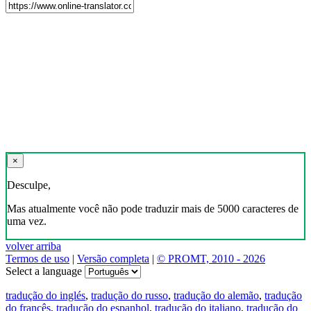
×
Desculpe,
Mas atualmente você não pode traduzir mais de 5000 caracteres de
uma vez.
volver arriba
Termos de uso
|
Versão completa
|
© PROMT, 2010 - 2026
Select a language
tradução do inglés
,
tradução do russo
,
tradução do alemão
,
tradução
do francês
,
tradução do espanhol
,
tradução do italiano
,
tradução do