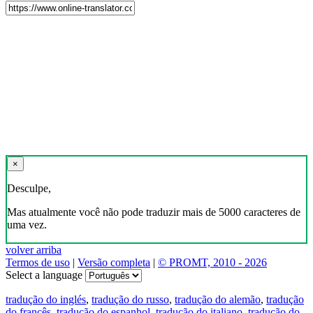
×
Desculpe,
Mas atualmente você não pode traduzir mais de 5000 caracteres de
uma vez.
volver arriba
Termos de uso
|
Versão completa
|
© PROMT, 2010 - 2026
Select a language
tradução do inglés
,
tradução do russo
,
tradução do alemão
,
tradução
do francês
,
tradução do espanhol
,
tradução do italiano
,
tradução do