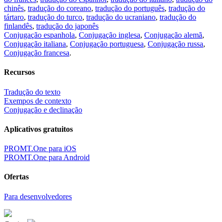
chinês
,
tradução do coreano
,
tradução do português
,
tradução do
tártaro
,
tradução do turco
,
tradução do ucraniano
,
tradução do
finlandês
,
tradução do japonês
Conjugação espanhola
,
Conjugação inglesa
,
Conjugação alemã
,
Conjugação italiana
,
Conjugação portuguesa
,
Conjugação russa
,
Conjugação francesa
.
Recursos
Tradução do texto
Exempos de contexto
Conjugação e declinação
Aplicativos gratuitos
PROMT.One para iOS
PROMT.One para Android
Ofertas
Para desenvolvedores