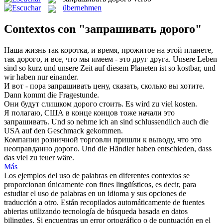
übernehmen
Contextos con "запрашивать дорого"
Наша жизнь так коротка, и время, прожитое на этой планете,
так
дорого
, и все, что мы имеем - это друг друга.
Unsere Leben
sind so kurz und unsere Zeit auf diesem Planeten ist so kostbar, und
wir haben nur einander.
И вот - пора
запрашивать
цену, сказать, сколько вы хотите.
Dann kommt die Fragestunde.
Они будут слишком
дорого
стоить.
Es wird zu viel kosten.
Я полагаю, США в конце концов тоже начали это
запрашивать
.
Und so nehme ich an sind schlussendlich auch die
USA auf den Geschmack gekommen.
Компании розничной торговли пришли к выводу, что это
неоправданно
дорого
.
Und die Händler haben entschieden, dass
das viel zu
teuer
wäre.
Más
Los ejemplos del uso de palabras en diferentes contextos se
proporcionan únicamente con fines lingüísticos, es decir, para
estudiar el uso de palabras en un idioma y sus opciones de
traducción a otro. Están recopilados automáticamente de fuentes
abiertas utilizando tecnología de búsqueda basada en datos
bilingües. Si encuentras un error ortográfico o de puntuación en el