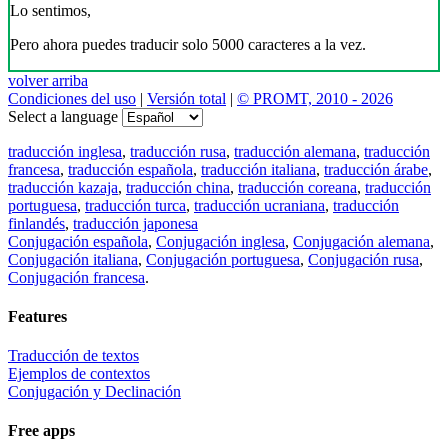
Lo sentimos,
Pero ahora puedes traducir solo 5000 caracteres a la vez.
volver arriba
Condiciones del uso
|
Versión total
|
© PROMT, 2010 - 2026
Select a language
traducción inglesa
,
traducción rusa
,
traducción alemana
,
traducción
francesa
,
traducción española
,
traducción italiana
,
traducción árabe
,
traducción kazaja
,
traducción china
,
traducción coreana
,
traducción
portuguesa
,
traducción turca
,
traducción ucraniana
,
traducción
finlandés
,
traducción japonesa
Conjugación española
,
Conjugación inglesa
,
Conjugación alemana
,
Conjugación italiana
,
Conjugación portuguesa
,
Conjugación rusa
,
Conjugación francesa
.
Features
Traducción de textos
Ejemplos de contextos
Conjugación y Declinación
Free apps