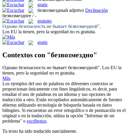
gratis
безвозмездный
adjetivo
Declinación
безвозмезднее / -
gratuito
Однако безопасность не бывает
безвозмездной
".
Los EU la tienen, pero la seguridad no es
gratuita
.
gratis
Contextos con "безвозмездно"
Однако безопасность не бывает
безвозмездной
".
Los EU la
tienen, pero la seguridad no es
gratuita
.
Más
Los ejemplos del uso de palabras en diferentes contextos se
proporcionan únicamente con fines lingüísticos, es decir, para
estudiar el uso de palabras en un idioma y sus opciones de
traducción a otro. Están recopilados automáticamente de fuentes
abiertas utilizando tecnología de búsqueda basada en datos
bilingües. Si encuentras un error ortográfico o de puntuación en el
original o en la traducción, utiliza la opción "Informar de un
problema" o
escríbenos
.
Tu texto ha sido traducido parcialmente.