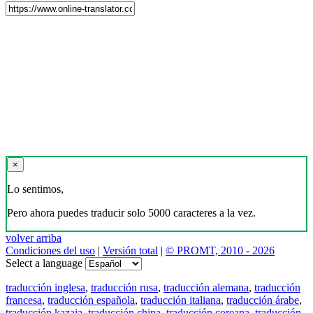
×
Lo sentimos,
Pero ahora puedes traducir solo 5000 caracteres a la vez.
volver arriba
Condiciones del uso
|
Versión total
|
© PROMT, 2010 - 2026
Select a language
traducción inglesa
,
traducción rusa
,
traducción alemana
,
traducción
francesa
,
traducción española
,
traducción italiana
,
traducción árabe
,
traducción kazaja
,
traducción china
,
traducción coreana
,
traducción