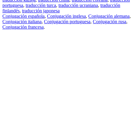
portuguesa
,
traducción turca
,
traducción ucraniana
,
traducción
finlandés
,
traducción japonesa
Conjugación española
,
Conjugación inglesa
,
Conjugación alemana
,
Conjugación italiana
,
Conjugación portuguesa
,
Conjugación rusa
,
Conjugación francesa
.
Features
Traducción de textos
Ejemplos de contextos
Conjugación y Declinación
Free apps
PROMT.One para iOS
PROMT.One para Android
Offers
Para desarrolladores
Copiar