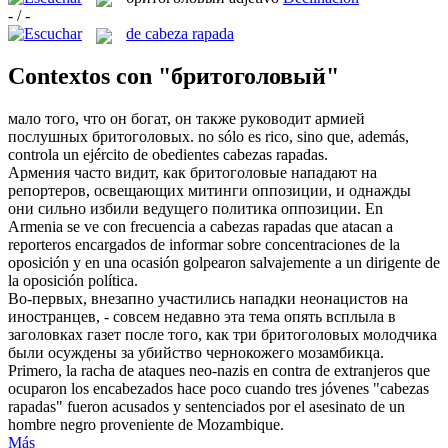
- / -
de cabeza rapada
Contextos con "бритоголовый"
мало того, что он богат, он также руководит армией
послушных
бритоголовых
.
no sólo es rico, sino que, además,
controla un ejército de obedientes
cabezas rapadas
.
Армения часто видит, как
бритоголовые
нападают на
репортеров, освещающих митинги оппозиции, и однажды
они сильно избили ведущего политика оппозиции.
En
Armenia se ve con frecuencia a
cabezas rapadas
que atacan a
reporteros encargados de informar sobre concentraciones de la
oposición y en una ocasión golpearon salvajemente a un dirigente de
la oposición política.
Во-первых, внезапно участились нападки неонацистов на
иностранцев, - совсем недавно эта тема опять всплыла в
заголовках газет после того, как три
бритоголовых
молодчика
были осуждены за убийство чернокожего мозамбикца.
Primero, la racha de ataques neo-nazis en contra de extranjeros que
ocuparon los encabezados hace poco cuando tres jóvenes "
cabezas
rapadas
" fueron acusados y sentenciados por el asesinato de un
hombre negro proveniente de Mozambique.
Más