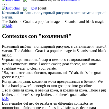
- / -
goat
[ɡəut]
Козлиный
шабаш - популярный рисунок в сатанизме и черной
магии.
The Sabbatic
Goat
is a popular image in Satanism and black magic.
Contextos con "козлиный"
Козлиный
шабаш - популярный рисунок в сатанизме и черной
магии.
The Sabbatic
Goat
is a popular image in Satanism and black
magic.
Черная икра,
козлиный
сыр и немного газированной воды,
чтобы очистить вкус.
Latvian caviar,
goat
cheese, and some
sparkling water to clear your palate.
"Да, это -
козлиная
богиня, правильно?
"Yeah, that's the
goat
goddess right?
Когда мы играли,
козлиная
моча превращалась в бензин.
We
had a band powerful enough to turn
goat
piss into gasoline.
Это и свиная кожа, и овечья кожа, и
козлиная
кожа.
There's pig
leather, and there's sheep leather, and there's
goat
leather.
Más
Los ejemplos del uso de palabras en diferentes contextos se
proporcionan únicamente con fines lingüísticos, es decir, para