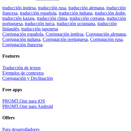
traducción inglesa
,
traducción rusa
,
traducción alemana
,
traducción
francesa
,
traducción española
,
traducción italiana
,
traducción árabe
,
traducción kazaja
,
traducción china
,
traducción coreana
,
traducción
portuguesa
,
traducción turca
,
traducción ucraniana
,
traducción
finlandés
,
traducción japonesa
Conjugación española
,
Conjugación inglesa
,
Conjugación alemana
,
Conjugación italiana
,
Conjugación portuguesa
,
Conjugación rusa
,
Conjugación francesa
.
Features
Traducción de textos
Ejemplos de contextos
Conjugación y Declinación
Free apps
PROMT.One para iOS
PROMT.One para Android
Offers
Para desarrolladores