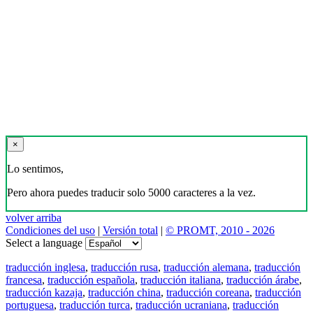
×
Lo sentimos,
Pero ahora puedes traducir solo 5000 caracteres a la vez.
volver arriba
Condiciones del uso
|
Versión total
|
© PROMT, 2010 - 2026
Select a language
traducción inglesa
,
traducción rusa
,
traducción alemana
,
traducción
francesa
,
traducción española
,
traducción italiana
,
traducción árabe
,
traducción kazaja
,
traducción china
,
traducción coreana
,
traducción
portuguesa
,
traducción turca
,
traducción ucraniana
,
traducción