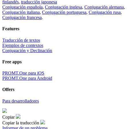
finlandés
,
traducción japonesa
Conjugación española
,
Conjugación inglesa
,
Conjugación alemana
,
Conjugación italiana
,
Conjugación portuguesa
,
Conjugación rusa
,
Conjugación francesa
.
Features
Traducción de textos
Ejemplos de contextos
Conjugación y Declinación
Free apps
PROMT.One para iOS
PROMT.One para Android
Offers
Para desarrolladores
Copiar
Copiar la traducción
Informar de un problema