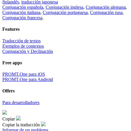
finlandés
,
traducción japonesa
Conjugación española
,
Conjugación inglesa
,
Conjugación alemana
,
Conjugación italiana
,
Conjugación portuguesa
,
Conjugación rusa
,
Conjugación francesa
.
Features
Traducción de textos
Ejemplos de contextos
Conjugación y Declinación
Free apps
PROMT.One para iOS
PROMT.One para Android
Offers
Para desarrolladores
Copiar
Copiar la traducción
Informar de un problema