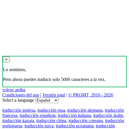
×
Lo sentimos,
Pero ahora puedes traducir solo 5000 caracteres a la vez.
volver arriba
Condiciones del uso
|
Versión total
|
© PROMT, 2010 - 2026
Select a language
traducción inglesa
,
traducción rusa
,
traducción alemana
,
traducción
francesa
,
traducción española
,
traducción italiana
,
traducción árabe
,
traducción kazaja
,
traducción china
,
traducción coreana
,
traducción
portuguesa
,
traducción turca
,
traducción ucraniana
,
traducción