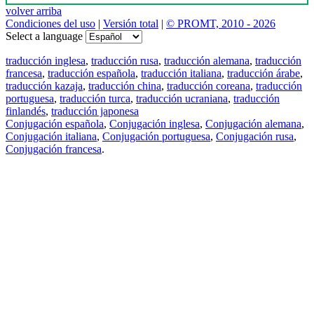
volver arriba
Condiciones del uso
|
Versión total
|
© PROMT, 2010 - 2026
Select a language
traducción inglesa
,
traducción rusa
,
traducción alemana
,
traducción
francesa
,
traducción española
,
traducción italiana
,
traducción árabe
,
traducción kazaja
,
traducción china
,
traducción coreana
,
traducción
portuguesa
,
traducción turca
,
traducción ucraniana
,
traducción
finlandés
,
traducción japonesa
Conjugación española
,
Conjugación inglesa
,
Conjugación alemana
,
Conjugación italiana
,
Conjugación portuguesa
,
Conjugación rusa
,
Conjugación francesa
.
Features
Traducción de textos
Ejemplos de contextos
Conjugación y Declinación
Free apps
PROMT.One para iOS
PROMT.One para Android