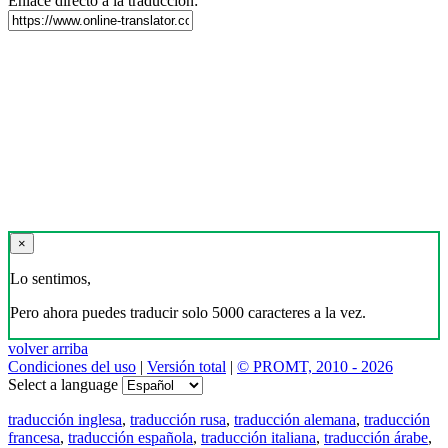
Enlace directo a la traducción:
×
Lo sentimos,
Pero ahora puedes traducir solo 5000 caracteres a la vez.
volver arriba
Condiciones del uso
|
Versión total
|
© PROMT, 2010 - 2026
Select a language
traducción inglesa
,
traducción rusa
,
traducción alemana
,
traducción
francesa
,
traducción española
,
traducción italiana
,
traducción árabe
,