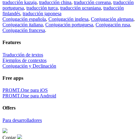
traducción kazaja
,
traducción china
,
traducción coreana
,
traducción
portuguesa
,
traducción turca
,
traducción ucraniana
,
traducción
finlandés
,
traducción japonesa
Conjugación española
,
Conjugación inglesa
,
Conjugación alemana
,
Conjugación italiana
,
Conjugación portuguesa
,
Conjugación rusa
,
Conjugación francesa
.
Features
Traducción de textos
Ejemplos de contextos
Conjugación y Declinación
Free apps
PROMT.One para iOS
PROMT.One para Android
Offers
Para desarrolladores
Copiar