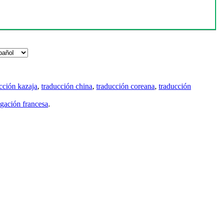
cción kazaja
,
traducción china
,
traducción coreana
,
traducción
gación francesa
.