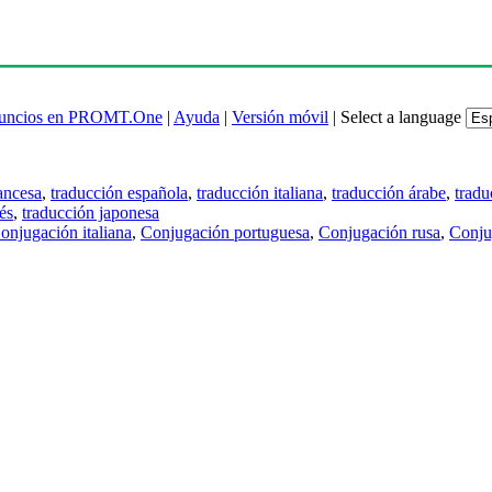
uncios en PROMT.One
|
Ayuda
|
Versión móvil
|
Select a language
ancesa
,
traducción española
,
traducción italiana
,
traducción árabe
,
tradu
és
,
traducción japonesa
onjugación italiana
,
Conjugación portuguesa
,
Conjugación rusa
,
Conju