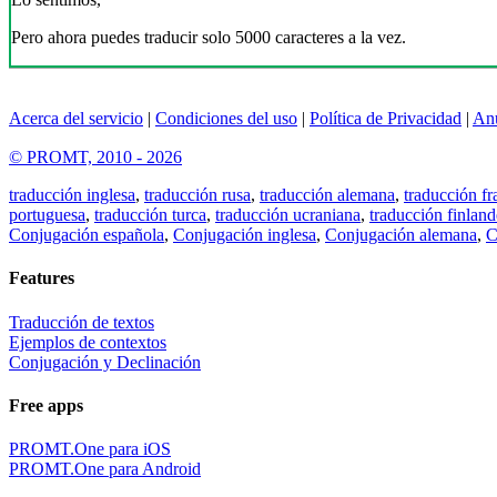
Pero ahora puedes traducir solo 5000 caracteres a la vez.
Acerca del servicio
|
Condiciones del uso
|
Política de Privacidad
|
An
© PROMT, 2010 - 2026
traducción inglesa
,
traducción rusa
,
traducción alemana
,
traducción fr
portuguesa
,
traducción turca
,
traducción ucraniana
,
traducción finland
Conjugación española
,
Conjugación inglesa
,
Conjugación alemana
,
C
Features
Traducción de textos
Ejemplos de contextos
Conjugación y Declinación
Free apps
PROMT.One para iOS
PROMT.One para Android