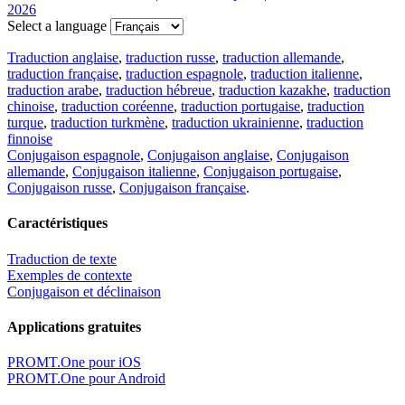
2026
Select a language
Traduction anglaise
,
traduction russe
,
traduction allemande
,
traduction française
,
traduction espagnole
,
traduction italienne
,
traduction arabe
,
traduction hébreue
,
traduction kazakhe
,
traduction
chinoise
,
traduction coréenne
,
traduction portugaise
,
traduction
turque
,
traduction turkmène
,
traduction ukrainienne
,
traduction
finnoise
Conjugaison espagnole
,
Conjugaison anglaise
,
Conjugaison
allemande
,
Conjugaison italienne
,
Conjugaison portugaise
,
Conjugaison russe
,
Conjugaison française
.
Caractéristiques
Traduction de texte
Exemples de contexte
Conjugaison et déclinaison
Applications gratuites
PROMT.One pour iOS
PROMT.One pour Android