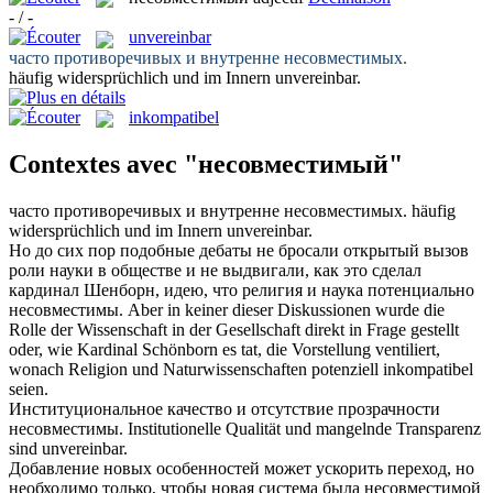
- / -
unvereinbar
часто противоречивых и внутренне
несовместимых
.
häufig widersprüchlich und im Innern
unvereinbar
.
inkompatibel
Contextes avec "несовместимый"
часто противоречивых и внутренне
несовместимых
.
häufig
widersprüchlich und im Innern
unvereinbar
.
Но до сих пор подобные дебаты не бросали открытый вызов
роли науки в обществе и не выдвигали, как это сделал
кардинал Шенборн, идею, что религия и наука потенциально
несовместимы
.
Aber in keiner dieser Diskussionen wurde die
Rolle der Wissenschaft in der Gesellschaft direkt in Frage gestellt
oder, wie Kardinal Schönborn es tat, die Vorstellung ventiliert,
wonach Religion und Naturwissenschaften potenziell
inkompatibel
seien.
Институциональное качество и отсутствие прозрачности
несовместимы
.
Institutionelle Qualität und mangelnde Transparenz
sind
unvereinbar
.
Добавление новых особенностей может ускорить переход, но
необходимо только, чтобы новая система была
несовместимой