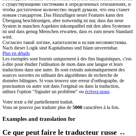
с существующими системами в определенных отношениях, и
чтобы достаточное количество людей думали, что она станет
новым стандартом.
Das Hinzufügen neuer Features kann den
Übergang beschleunigen, aber notwendig ist nur, dass das neue
System in manchen Aspekten
inkompatibel
mit den alten Systemen
ist und dass genug Menschen erwarten, dass es zum neuen Standard
wird.
Согласно такой логике, капитализм и ислам
несовместимы
.
Nach dieser Logik sind Kapitalismus und Islam
unvereinbar
.
Plus en détails
Les exemples sont fournis uniquement à des fins linguistiques, c'est-
à-dire pour étudier l'utilisation de mots dans une langue et leurs
traductions dans une autre. Ils sont extraits automatiquement des
sources ouvertes en utilisant des algorithmes de recherche de
données bilingues. Si vous trouvez une erreur d'orthographe, de
ponctuation ou autre soit dans l'original ou dans la traduction,
utilisez l'option "Signaler un problème" ou
écrivez-nous
.
Votre texte a été partiellement traduit.
Vous ne pouvez pas traduire plus de
5000
caractères à la fois.
Examples and translation for
Ce que peut faire le traducteur russe ↔