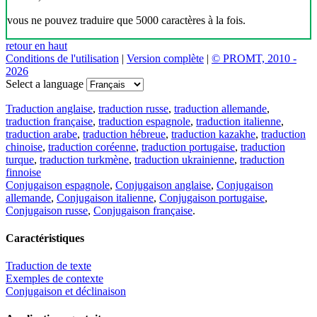
vous ne pouvez traduire que 5000 caractères à la fois.
retour en haut
Conditions de l'utilisation
|
Version complète
|
© PROMT, 2010 -
2026
Select a language
Traduction anglaise
,
traduction russe
,
traduction allemande
,
traduction française
,
traduction espagnole
,
traduction italienne
,
traduction arabe
,
traduction hébreue
,
traduction kazakhe
,
traduction
chinoise
,
traduction coréenne
,
traduction portugaise
,
traduction
turque
,
traduction turkmène
,
traduction ukrainienne
,
traduction
finnoise
Conjugaison espagnole
,
Conjugaison anglaise
,
Conjugaison
allemande
,
Conjugaison italienne
,
Conjugaison portugaise
,
Conjugaison russe
,
Conjugaison française
.
Caractéristiques
Traduction de texte
Exemples de contexte
Conjugaison et déclinaison