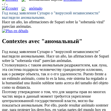
- / -
anómalo
Год назад заявления Супари о "вирусной независимости"
выглядели
аномальными
.
Hace un año, las afirmaciones de Supari sobre la "soberanía viral"
parecían
anómalas
.
Contextes avec "аномальный"
Год назад заявления Супари о "вирусной независимости"
выглядели
аномальными
.
Hace un año, las afirmaciones de Supari
sobre la "soberanía viral" parecían
anómalas
.
Столкнувшись с таким
аномальным
раздражителем, как луна,
эта система подарила человечеству грандиозную иллюзию,
как о размере объекта, так и о его удаленности.
Puesto frente a
un estímulo
anómalo
, como lo es la luna, este sistema ha regalado a
la humanidad una ilusión sublime tanto acerca del tamaño del objeto
como su distancia.
Поэтому утверждение о том, что для защиты прав во многих
частях мира в данный момент требуется укрепление
централизованной государственной власти, могло бы
показаться
аномальным
.
Por ello, puede resultar
anómalo
sostener
que, para proteger los derechos, en varias partes del mundo hoy en