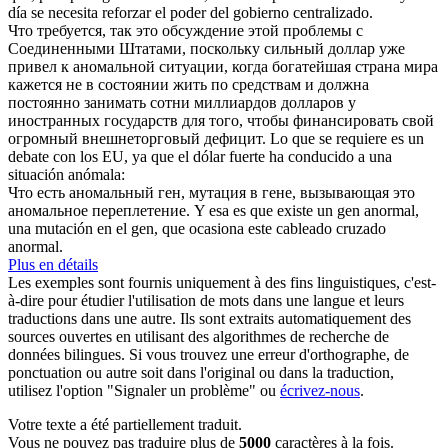
día se necesita reforzar el poder del gobierno centralizado.
Что требуется, так это обсуждение этой проблемы с
Соединенными Штатами, поскольку сильный доллар уже
привел к
аномальной
ситуации, когда богатейшая страна мира
кажется не в состоянии жить по средствам и должна
постоянно занимать сотни миллиардов долларов у
иностранных государств для того, чтобы финансировать свой
огромный внешнеторговый дефицит.
Lo que se requiere es un
debate con los EU, ya que el dólar fuerte ha conducido a una
situación
anómala
:
Что есть
аномальный
ген, мутация в гене, вызывающая это
аномальное переплетение.
Y esa es que existe un gen anormal,
una mutación en el gen, que ocasiona este cableado cruzado
anormal.
Plus en détails
Les exemples sont fournis uniquement à des fins linguistiques, c'est-
à-dire pour étudier l'utilisation de mots dans une langue et leurs
traductions dans une autre. Ils sont extraits automatiquement des
sources ouvertes en utilisant des algorithmes de recherche de
données bilingues. Si vous trouvez une erreur d'orthographe, de
ponctuation ou autre soit dans l'original ou dans la traduction,
utilisez l'option "Signaler un problème" ou
écrivez-nous
.
Votre texte a été partiellement traduit.
Vous ne pouvez pas traduire plus de
5000
caractères à la fois.