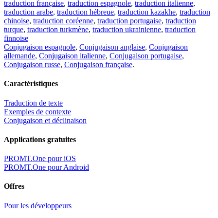
traduction française
,
traduction espagnole
,
traduction italienne
,
traduction arabe
,
traduction hébreue
,
traduction kazakhe
,
traduction
chinoise
,
traduction coréenne
,
traduction portugaise
,
traduction
turque
,
traduction turkmène
,
traduction ukrainienne
,
traduction
finnoise
Conjugaison espagnole
,
Conjugaison anglaise
,
Conjugaison
allemande
,
Conjugaison italienne
,
Conjugaison portugaise
,
Conjugaison russe
,
Conjugaison française
.
Caractéristiques
Traduction de texte
Exemples de contexte
Conjugaison et déclinaison
Applications gratuites
PROMT.One pour iOS
PROMT.One pour Android
Offres
Pour les développeurs