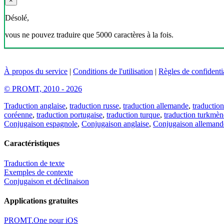
×
Désolé,
vous ne pouvez traduire que 5000 caractères à la fois.
À propos du service
|
Conditions de l'utilisation
|
Règles de confidentia
© PROMT, 2010 - 2026
Traduction anglaise
,
traduction russe
,
traduction allemande
,
traduction
coréenne
,
traduction portugaise
,
traduction turque
,
traduction turkmèn
Conjugaison espagnole
,
Conjugaison anglaise
,
Conjugaison allemand
Caractéristiques
Traduction de texte
Exemples de contexte
Conjugaison et déclinaison
Applications gratuites
PROMT.One pour iOS