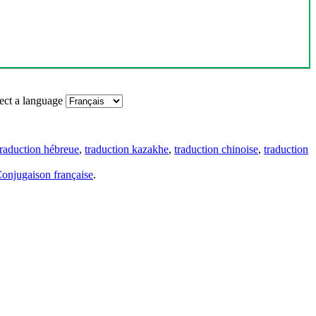
ect a language
traduction hébreue
,
traduction kazakhe
,
traduction chinoise
,
traduction
onjugaison française
.