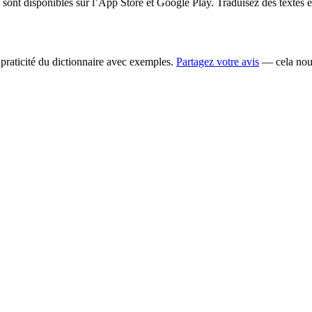
ont disponibles sur l’App Store et Google Play. Traduisez des textes 
la praticité du dictionnaire avec exemples.
Partagez votre avis
— cela nous