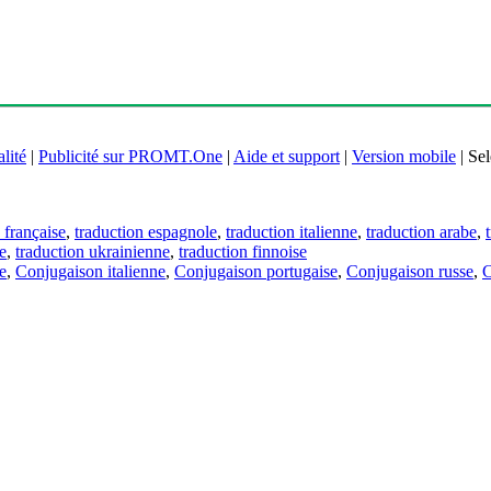
lité
|
Publicité sur PROMT.One
|
Aide et support
|
Version mobile
|
Sel
 française
,
traduction espagnole
,
traduction italienne
,
traduction arabe
,
e
,
traduction ukrainienne
,
traduction finnoise
e
,
Conjugaison italienne
,
Conjugaison portugaise
,
Conjugaison russe
,
C