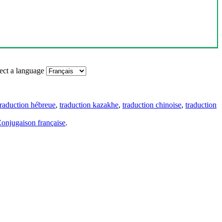
ect a language
traduction hébreue
,
traduction kazakhe
,
traduction chinoise
,
traduction
onjugaison française
.