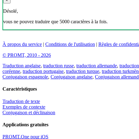
×
Désolé,
vous ne pouvez traduire que 5000 caractères à la fois.
À propos du service
|
Conditions de l'utilisation
|
Règles de confidentia
© PROMT, 2010 - 2026
Traduction anglaise
,
traduction russe
,
traduction allemande
,
traduction
coréenne
,
traduction portugaise
,
traduction turque
,
traduction turkmèn
Conjugaison espagnole
,
Conjugaison anglaise
,
Conjugaison allemand
Caractéristiques
Traduction de texte
Exemples de contexte
Conjugaison et déclinaison
Applications gratuites
PROMT.One pour iOS