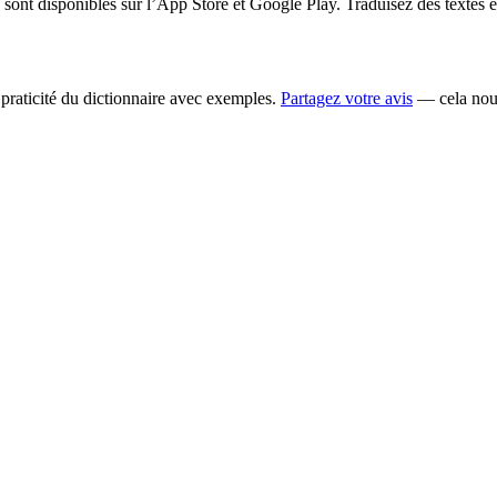
ont disponibles sur l’App Store et Google Play. Traduisez des textes 
la praticité du dictionnaire avec exemples.
Partagez votre avis
— cela nous