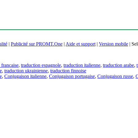
lité
|
Publicité sur PROMT.One
|
Aide et support
|
Version mobile
|
Sel
 française
,
traduction espagnole
,
traduction italienne
,
traduction arabe
,
e
,
traduction ukrainienne
,
traduction finnoise
e
,
Conjugaison italienne
,
Conjugaison portugaise
,
Conjugaison russe
,
C