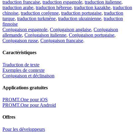
traduction française
,
traduction espagnole
,
traduction italienne
,
traduction arabe
,
traduction hébreue
,
traduction kazakhe
,
traduction
chinoise
,
traduction coréenne
,
traduction portugaise
,
traduction
turque
,
traduction turkmène
,
traduction ukrainienne
,
traduction
finnoise
Conjugaison espagnole
,
Conjugaison anglaise
,
Conjugaison
allemande
,
Conjugaison italienne
,
Conjugaison portugaise
,
Conjugaison russe
,
Conjugaison française
.
Caractéristiques
Traduction de texte
Exemples de contexte
Conjugaison et déclinaison
Applications gratuites
PROMT.One pour iOS
PROMT.One pour Android
Offres
Pour les développeurs