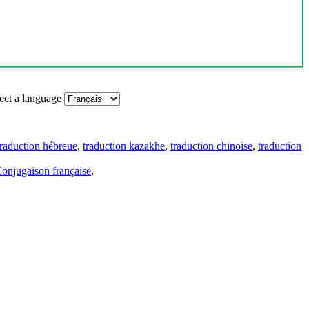
ect a language
traduction hébreue
,
traduction kazakhe
,
traduction chinoise
,
traduction
onjugaison française
.