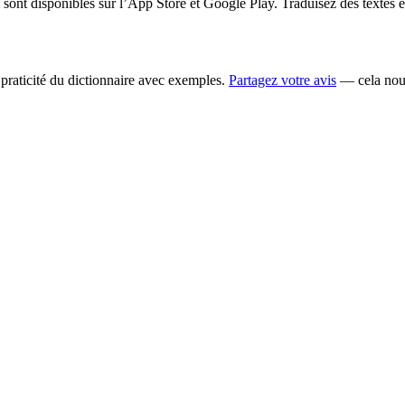
ont disponibles sur l’App Store et Google Play. Traduisez des textes 
la praticité du dictionnaire avec exemples.
Partagez votre avis
— cela nous