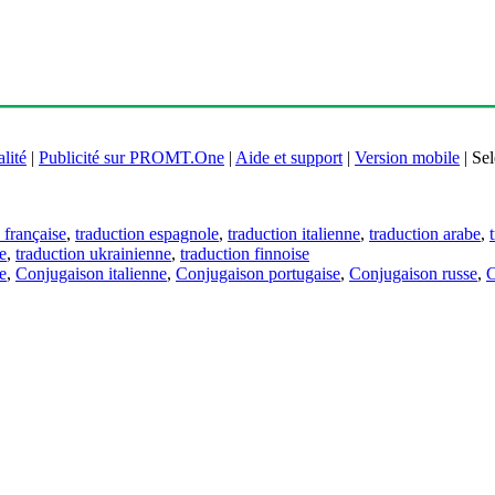
lité
|
Publicité sur PROMT.One
|
Aide et support
|
Version mobile
|
Sel
 française
,
traduction espagnole
,
traduction italienne
,
traduction arabe
,
e
,
traduction ukrainienne
,
traduction finnoise
e
,
Conjugaison italienne
,
Conjugaison portugaise
,
Conjugaison russe
,
C