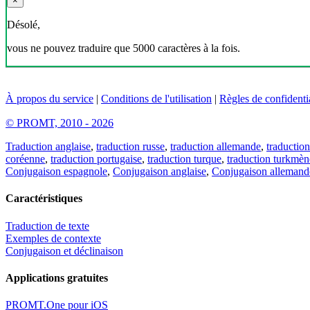
×
Désolé,
vous ne pouvez traduire que 5000 caractères à la fois.
À propos du service
|
Conditions de l'utilisation
|
Règles de confidentia
© PROMT, 2010 - 2026
Traduction anglaise
,
traduction russe
,
traduction allemande
,
traduction
coréenne
,
traduction portugaise
,
traduction turque
,
traduction turkmèn
Conjugaison espagnole
,
Conjugaison anglaise
,
Conjugaison allemand
Caractéristiques
Traduction de texte
Exemples de contexte
Conjugaison et déclinaison
Applications gratuites
PROMT.One pour iOS