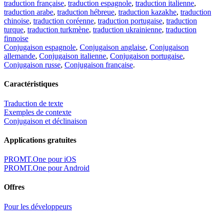
traduction française
,
traduction espagnole
,
traduction italienne
,
traduction arabe
,
traduction hébreue
,
traduction kazakhe
,
traduction
chinoise
,
traduction coréenne
,
traduction portugaise
,
traduction
turque
,
traduction turkmène
,
traduction ukrainienne
,
traduction
finnoise
Conjugaison espagnole
,
Conjugaison anglaise
,
Conjugaison
allemande
,
Conjugaison italienne
,
Conjugaison portugaise
,
Conjugaison russe
,
Conjugaison française
.
Caractéristiques
Traduction de texte
Exemples de contexte
Conjugaison et déclinaison
Applications gratuites
PROMT.One pour iOS
PROMT.One pour Android
Offres
Pour les développeurs