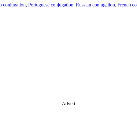
an conjugation
,
Portuguese conjugation
,
Russian conjugation
,
French co
Advert