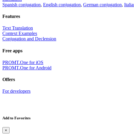
Spanish conjugation
,
English conjugation
,
German conjugation
,
Itali
Features
Text Translation
Context Examples
Conjugation and Declension
Free apps
PROMT.One for iOS
PROMT.One for Android
Offers
For developers
Add to Favorites
×