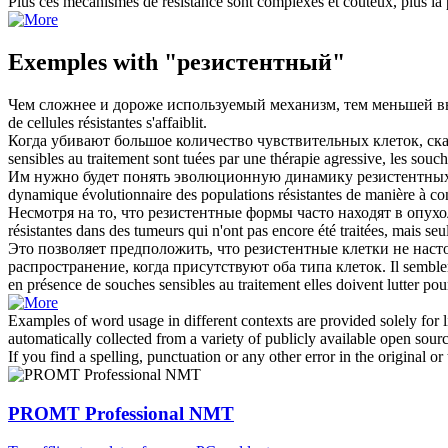
Plus ces mécanismes de résistance sont complexes et coûteux, plus la 
Exemples with "резистентный"
Чем сложнее и дороже используемый механизм, тем меньшей в
de cellules
résistantes
s'affaiblit.
Когда убивают большое количество чувствительных клеток, ск
sensibles au traitement sont tuées par une thérapie agressive, les souc
Им нужно будет понять эволюционную динамику
резистентны
dynamique évolutionnaire des populations
résistantes
de manière à con
Несмотря на то, что
резистентные
формы часто находят в опухо
résistantes
dans des tumeurs qui n'ont pas encore été traitées, mais se
Это позволяет предположить, что
резистентные
клетки не наст
распространение, когда присутствуют оба типа клеток.
Il semble
en présence de souches sensibles au traitement elles doivent lutter pour
Examples of word usage in different contexts are provided solely for l
automatically collected from a variety of publicly available open sour
If you find a spelling, punctuation or any other error in the original o
PROMT Professional NMT