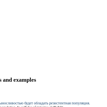
s and examples
ыносливостью будет обладать
резистентная
популяция.