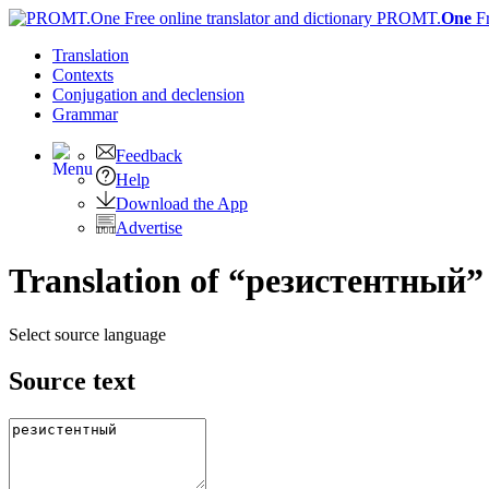
PROMT.
One
F
Translation
Contexts
Conjugation
and declension
Grammar
Feedback
Help
Download the App
Advertise
Translation of “резистентный”
Select source language
Source text