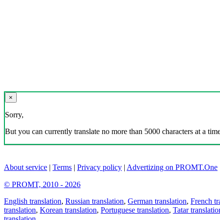
×
Sorry,
But you can currently translate no more than 5000 characters at a time
About service
|
Terms
|
Privacy policy
|
Advertizing on PROMT.One
© PROMT, 2010 - 2026
English translation
,
Russian translation
,
German translation
,
French tr
translation
,
Korean translation
,
Portuguese translation
,
Tatar translatio
translation