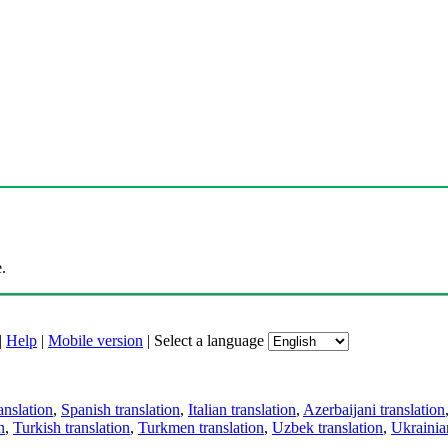
.
|
Help
|
Mobile version
|
Select a language
anslation
,
Spanish translation
,
Italian translation
,
Azerbaijani translation
n
,
Turkish translation
,
Turkmen translation
,
Uzbek translation
,
Ukrainian