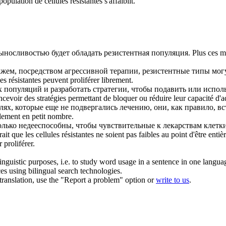
population de cellules
résistantes
s'affaiblit.
ыносливостью будет обладать
резистентная
популяция.
Plus ces m
ажем, посредством агрессивной терапии,
резистентные
типы могу
hes
résistantes
peuvent proliférer librement.
х
популяций и разработать стратегии, чтобы подавить или испол
cevoir des stratégies permettant de bloquer ou réduire leur capacité d'a
лях, которые еще не подвергались лечению, они, как правило, в
ulement en petit nombre.
олько недееспособны, чтобы чувствительные к лекарствам клетки
rait que les cellules
résistantes
ne soient pas faibles au point d'être enti
 proliférer.
inguistic purposes, i.e. to study word usage in a sentence in one langua
ces using bilingual search technologies.
r translation, use the "Report a problem" option or
write to us
.