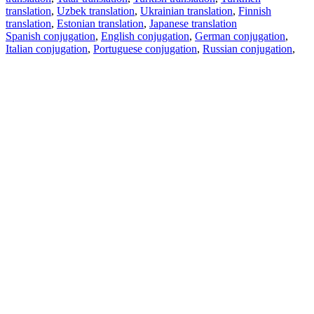
translation
,
Uzbek translation
,
Ukrainian translation
,
Finnish
translation
,
Estonian translation
,
Japanese translation
Spanish conjugation
,
English conjugation
,
German conjugation
,
Italian conjugation
,
Portuguese conjugation
,
Russian conjugation
,
French conjugation
.
Features
Text Translation
Context Examples
Conjugation and Declension
Free apps
PROMT.One for iOS
PROMT.One for Android
Offers
For developers
Copy text