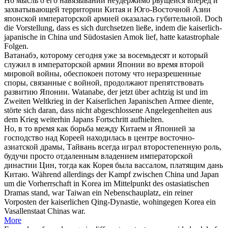
Но мысль о его навязывании неудержимо рвущейся вперед и
захватывающей территории Китая и Юго-Восточной Азии
японской
императорской
армией оказалась губительной.
Doch
die Vorstellung, dass es sich durchsetzen ließe, indem die
kaiserlich
-
japanische in China und Südostasien Amok lief, hatte katastrophale
Folgen.
Ватанабэ, которому сегодня уже за восемьдесят и который
служил в
императорской
армии Японии во время второй
мировой войны, обеспокоен потому что неразрешенные
споры, связанные с войной, продолжают препятствовать
развитию Японии.
Watanabe, der jetzt über achtzig ist und im
Zweiten Weltkrieg in der
Kaiserlichen
Japanischen Armee diente,
störte sich daran, dass nicht abgeschlossene Angelegenheiten aus
dem Krieg weiterhin Japans Fortschritt aufhielten.
Но, в то время как борьба между Китаем и Японией за
господство над Кореей находилась в центре восточно-
азиатской драмы, Тайвань всегда играл второстепенную роль,
будучи просто отдаленным владением
императорской
династии Цин, тогда как Корея была вассалом, платящим дань
Китаю.
Während allerdings der Kampf zwischen China und Japan
um die Vorherrschaft in Korea im Mittelpunkt des ostasiatischen
Dramas stand, war Taiwan ein Nebenschauplatz, ein reiner
Vorposten der
kaiserlichen
Qing-Dynastie, wohingegen Korea ein
Vasallenstaat Chinas war.
More