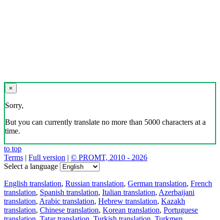
×
Sorry,
But you can currently translate no more than 5000 characters at a
time.
to top
Terms
|
Full version
|
© PROMT, 2010 - 2026
Select a language
English translation
,
Russian translation
,
German translation
,
French
translation
,
Spanish translation
,
Italian translation
,
Azerbaijani
translation
,
Arabic translation
,
Hebrew translation
,
Kazakh
translation
,
Chinese translation
,
Korean translation
,
Portuguese
translation
,
Tatar translation
,
Turkish translation
,
Turkmen