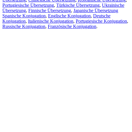
Portugiesische Übersetzung
,
Türkische Übersetzung
,
Ukrainische
Übersetzung
,
Finnische Übersetzung
,
Japanische Übersetzung
Spanische Konjugation
,
Englische Konjugation
,
Deutsche
Konjugation
,
Italienische Konjugation
,
Portugiesische Konjugation
,
Russische Konjugation
,
Französische Konjugation
.
Funktionen
Textübersetzung
Kontextbeispiele
Konjugation und Deklination
Kostenlose Apps
PROMT.One für iOS
PROMT.One für Android
Angebote
Für Entwickler
Kopieren