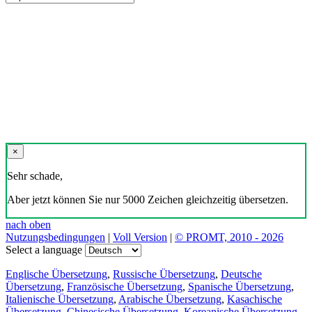
×
Sehr schade,
Aber jetzt können Sie nur 5000 Zeichen gleichzeitig übersetzen.
nach oben
Nutzungsbedingungen
|
Voll Version
|
© PROMT, 2010 - 2026
Select a language
Englische Übersetzung
,
Russische Übersetzung
,
Deutsche
Übersetzung
,
Französische Übersetzung
,
Spanische Übersetzung
,
Italienische Übersetzung
,
Arabische Übersetzung
,
Kasachische
Übersetzung
,
Chinesische Übersetzung
,
Koreanische Übersetzung
,