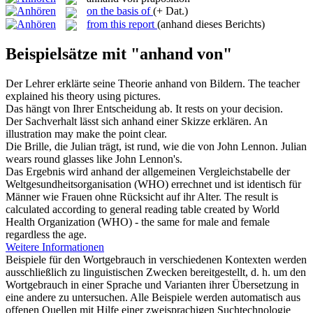
on the basis of
(+ Dat.)
from this report
(anhand dieses Berichts)
Beispielsätze mit "anhand von"
Der Lehrer erklärte seine Theorie
anhand von
Bildern.
The teacher
explained his theory using pictures.
Das hängt
von
Ihrer Entscheidung ab.
It rests on your decision.
Der Sachverhalt lässt sich
anhand
einer Skizze erklären.
An
illustration may make the point clear.
Die Brille, die Julian trägt, ist rund, wie die
von
John Lennon.
Julian
wears round glasses like John Lennon's.
Das Ergebnis wird
anhand
der allgemeinen Vergleichstabelle der
Weltgesundheitsorganisation (WHO) errechnet und ist identisch für
Männer wie Frauen ohne Rücksicht auf ihr Alter.
The result is
calculated according to general reading table created by World
Health Organization (WHO) - the same for male and female
regardless the age.
Weitere Informationen
Beispiele für den Wortgebrauch in verschiedenen Kontexten werden
ausschließlich zu linguistischen Zwecken bereitgestellt, d. h. um den
Wortgebrauch in einer Sprache und Varianten ihrer Übersetzung in
eine andere zu untersuchen. Alle Beispiele werden automatisch aus
offenen Quellen mit Hilfe einer zweisprachigen Suchtechnologie