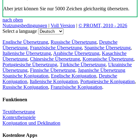
Aber jetzt können Sie nur 5000 Zeichen gleichzeitig übersetzen.
nach oben
Nutzungsbedingungen
|
Voll Version
|
© PROMT, 2010 - 2026
Select a language
Englische Übersetzung
,
Russische Übersetzung
,
Deutsche
Übersetzung
,
Französische Übersetzung
,
Spanische Übersetzung
,
Italienische Übersetzung
,
Arabische Übersetzung
,
Kasachische
Übersetzung
,
Chinesische Übersetzung
,
Koreanische Übersetzung
,
Portugiesische Übersetzung
,
Türkische Übersetzung
,
Ukrainische
Übersetzung
,
Finnische Übersetzung
,
Japanische Übersetzung
Spanische Konjugation
,
Englische Konjugation
,
Deutsche
Konjugation
,
Italienische Konjugation
,
Portugiesische Konjugation
,
Russische Konjugation
,
Französische Konjugation
.
Funktionen
Textübersetzung
Kontextbeispiele
Konjugation und Deklination
Kostenlose Apps