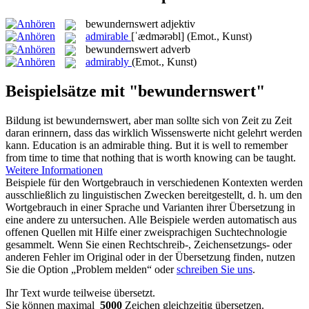
bewundernswert
adjektiv
admirable
[ˈædmərəbl]
(Emot., Kunst)
bewundernswert
adverb
admirably
(Emot., Kunst)
Beispielsätze mit "bewundernswert"
Bildung ist
bewundernswert
, aber man sollte sich von Zeit zu Zeit
daran erinnern, dass das wirklich Wissenswerte nicht gelehrt werden
kann.
Education is an
admirable
thing. But it is well to remember
from time to time that nothing that is worth knowing can be taught.
Weitere Informationen
Beispiele für den Wortgebrauch in verschiedenen Kontexten werden
ausschließlich zu linguistischen Zwecken bereitgestellt, d. h. um den
Wortgebrauch in einer Sprache und Varianten ihrer Übersetzung in
eine andere zu untersuchen. Alle Beispiele werden automatisch aus
offenen Quellen mit Hilfe einer zweisprachigen Suchtechnologie
gesammelt. Wenn Sie einen Rechtschreib-, Zeichensetzungs- oder
anderen Fehler im Original oder in der Übersetzung finden, nutzen
Sie die Option „Problem melden“ oder
schreiben Sie uns
.
Ihr Text wurde teilweise übersetzt.
Sie können maximal
5000
Zeichen gleichzeitig übersetzen.