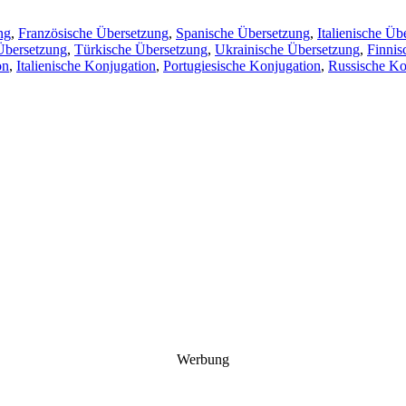
ng
,
Französische Übersetzung
,
Spanische Übersetzung
,
Italienische Üb
Übersetzung
,
Türkische Übersetzung
,
Ukrainische Übersetzung
,
Finnis
on
,
Italienische Konjugation
,
Portugiesische Konjugation
,
Russische Ko
Werbung