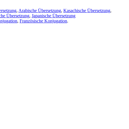
ersetzung
,
Arabische Übersetzung
,
Kasachische Übersetzung
,
che Übersetzung
,
Japanische Übersetzung
njugation
,
Französische Konjugation
.