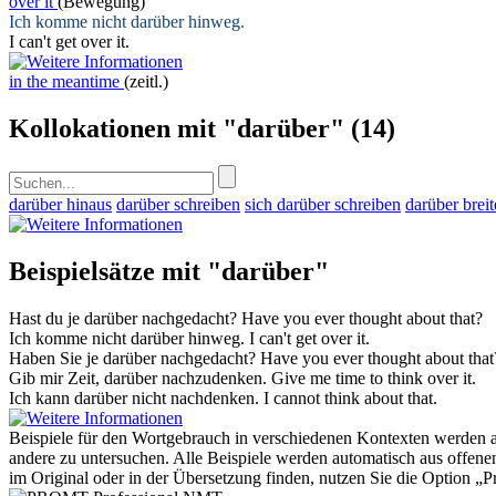
over it
(Bewegung)
Ich komme nicht
darüber
hinweg.
I can't get
over it
.
in the meantime
(zeitl.)
Kollokationen mit "darüber"
(14)
darüber hinaus
darüber schreiben
sich darüber schreiben
darüber brei
Beispielsätze mit "darüber"
Hast du je
darüber
nachgedacht?
Have you ever thought
about that
?
Ich komme nicht
darüber
hinweg.
I can't get
over it
.
Haben Sie je
darüber
nachgedacht?
Have you ever thought
about that
Gib mir Zeit,
darüber
nachzudenken.
Give me time to think
over it
.
Ich kann
darüber
nicht nachdenken.
I cannot think
about that
.
Beispiele für den Wortgebrauch in verschiedenen Kontexten werden aus
andere zu untersuchen. Alle Beispiele werden automatisch aus offen
im Original oder in der Übersetzung finden, nutzen Sie die Option 