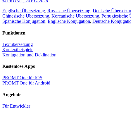
© PROMT, 2010 - 2026
Englische Übersetzung
,
Russische Übersetzung
,
Deutsche Übersetzu
Chinesische Übersetzung
,
Koreanische Übersetzung
,
Portugiesische 
Spanische Konjugation
,
Englische Konjugation
,
Deutsche Konjugati
Funktionen
Textübersetzung
Kontextbeispiele
Konjugation und Deklination
Kostenlose Apps
PROMT.One für iOS
PROMT.One für Android
Angebote
Für Entwickler