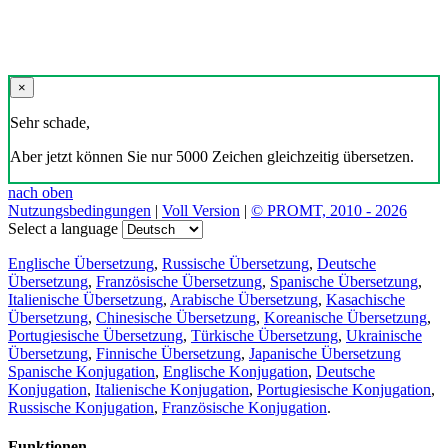
×
Sehr schade,
Aber jetzt können Sie nur 5000 Zeichen gleichzeitig übersetzen.
nach oben
Nutzungsbedingungen
|
Voll Version
|
© PROMT, 2010 - 2026
Select a language
Englische Übersetzung
,
Russische Übersetzung
,
Deutsche
Übersetzung
,
Französische Übersetzung
,
Spanische Übersetzung
,
Italienische Übersetzung
,
Arabische Übersetzung
,
Kasachische
Übersetzung
,
Chinesische Übersetzung
,
Koreanische Übersetzung
,
Portugiesische Übersetzung
,
Türkische Übersetzung
,
Ukrainische
Übersetzung
,
Finnische Übersetzung
,
Japanische Übersetzung
Spanische Konjugation
,
Englische Konjugation
,
Deutsche
Konjugation
,
Italienische Konjugation
,
Portugiesische Konjugation
,
Russische Konjugation
,
Französische Konjugation
.
Funktionen