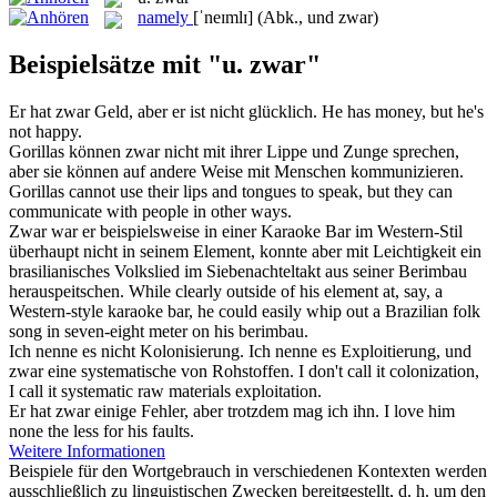
namely
[ˈneɪmlɪ]
(Abk., und zwar)
Beispielsätze mit "u. zwar"
Er hat
zwar
Geld, aber er ist nicht glücklich.
He has money, but he's
not happy.
Gorillas können
zwar
nicht mit ihrer Lippe und Zunge sprechen,
aber sie können auf andere Weise mit Menschen kommunizieren.
Gorillas cannot use their lips and tongues to speak, but they can
communicate with people in other ways.
Zwar
war er beispielsweise in einer Karaoke Bar im Western-Stil
überhaupt nicht in seinem Element, konnte aber mit Leichtigkeit ein
brasilianisches Volkslied im Siebenachteltakt aus seiner Berimbau
herauspeitschen.
While clearly outside of his element at, say, a
Western-style karaoke bar, he could easily whip out a Brazilian folk
song in seven-eight meter on his berimbau.
Ich nenne es nicht Kolonisierung. Ich nenne es Exploitierung, und
zwar
eine systematische von Rohstoffen.
I don't call it colonization,
I call it systematic raw materials exploitation.
Er hat
zwar
einige Fehler, aber trotzdem mag ich ihn.
I love him
none the less for his faults.
Weitere Informationen
Beispiele für den Wortgebrauch in verschiedenen Kontexten werden
ausschließlich zu linguistischen Zwecken bereitgestellt, d. h. um den