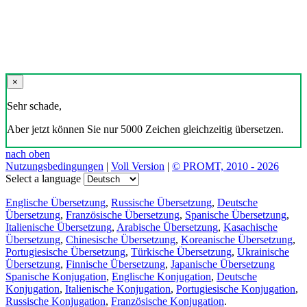
×
Sehr schade,
Aber jetzt können Sie nur 5000 Zeichen gleichzeitig übersetzen.
nach oben
Nutzungsbedingungen
|
Voll Version
|
© PROMT, 2010 - 2026
Select a language
Englische Übersetzung
,
Russische Übersetzung
,
Deutsche
Übersetzung
,
Französische Übersetzung
,
Spanische Übersetzung
,
Italienische Übersetzung
,
Arabische Übersetzung
,
Kasachische
Übersetzung
,
Chinesische Übersetzung
,
Koreanische Übersetzung
,
Portugiesische Übersetzung
,
Türkische Übersetzung
,
Ukrainische
Übersetzung
,
Finnische Übersetzung
,
Japanische Übersetzung
Spanische Konjugation
,
Englische Konjugation
,
Deutsche
Konjugation
,
Italienische Konjugation
,
Portugiesische Konjugation
,
Russische Konjugation
,
Französische Konjugation
.