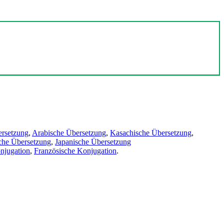
ersetzung
,
Arabische Übersetzung
,
Kasachische Übersetzung
,
che Übersetzung
,
Japanische Übersetzung
njugation
,
Französische Konjugation
.