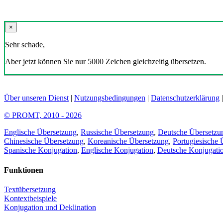
×
Sehr schade,
Aber jetzt können Sie nur 5000 Zeichen gleichzeitig übersetzen.
Über unseren Dienst
|
Nutzungsbedingungen
|
Datenschutzerklärung
© PROMT, 2010 - 2026
Englische Übersetzung
,
Russische Übersetzung
,
Deutsche Übersetzu
Chinesische Übersetzung
,
Koreanische Übersetzung
,
Portugiesische 
Spanische Konjugation
,
Englische Konjugation
,
Deutsche Konjugati
Funktionen
Textübersetzung
Kontextbeispiele
Konjugation und Deklination