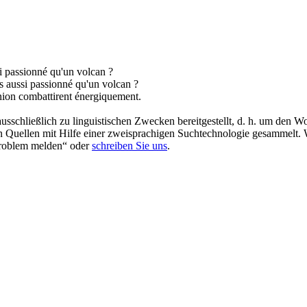
si
passionné
qu'un volcan ?
s aussi
passionné
qu'un volcan ?
nion combattirent énergiquement.
schließlich zu linguistischen Zwecken bereitgestellt, d. h. um den Wo
en Quellen mit Hilfe einer zweisprachigen Suchtechnologie gesammelt. 
„Problem melden“ oder
schreiben Sie uns
.