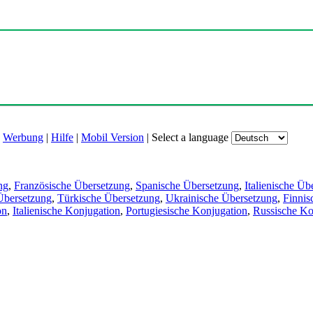
|
Werbung
|
Hilfe
|
Mobil Version
|
Select a language
ng
,
Französische Übersetzung
,
Spanische Übersetzung
,
Italienische Üb
Übersetzung
,
Türkische Übersetzung
,
Ukrainische Übersetzung
,
Finnis
on
,
Italienische Konjugation
,
Portugiesische Konjugation
,
Russische Ko