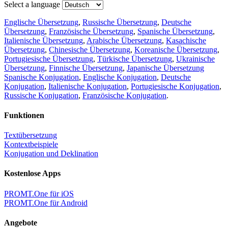
Select a language
Englische Übersetzung
,
Russische Übersetzung
,
Deutsche
Übersetzung
,
Französische Übersetzung
,
Spanische Übersetzung
,
Italienische Übersetzung
,
Arabische Übersetzung
,
Kasachische
Übersetzung
,
Chinesische Übersetzung
,
Koreanische Übersetzung
,
Portugiesische Übersetzung
,
Türkische Übersetzung
,
Ukrainische
Übersetzung
,
Finnische Übersetzung
,
Japanische Übersetzung
Spanische Konjugation
,
Englische Konjugation
,
Deutsche
Konjugation
,
Italienische Konjugation
,
Portugiesische Konjugation
,
Russische Konjugation
,
Französische Konjugation
.
Funktionen
Textübersetzung
Kontextbeispiele
Konjugation und Deklination
Kostenlose Apps
PROMT.One für iOS
PROMT.One für Android
Angebote