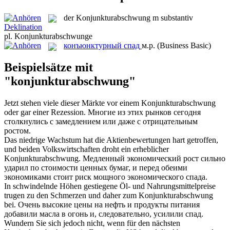
der
Konjunkturabschwung
m
substantiv
Deklination
pl.
Konjunkturabschwunge
конъюнктурный спад
м.р.
(Business Basic)
Beispielsätze mit
"konjunkturabschwung"
Jetzt stehen viele dieser Märkte vor einem
Konjunkturabschwung
oder gar einer Rezession.
Многие из этих рынков сегодня
столкнулись с замедлением или даже с отрицательным
ростом.
Das niedrige Wachstum hat die Aktienbewertungen hart getroffen,
und beiden Volkswirtschaften droht ein erheblicher
Konjunkturabschwung
.
Медленный экономический рост сильно
ударил по стоимости ценных бумаг, и перед обеими
экономиками стоит риск мощного экономического спада.
In schwindelnde Höhen gestiegene Öl- und Nahrungsmittelpreise
trugen zu den Schmerzen und daher zum
Konjunkturabschwung
bei.
Очень высокие цены на нефть и продукты питания
добавили масла в огонь и, следовательно, усилили спад.
Wundern Sie sich jedoch nicht, wenn für den nächsten