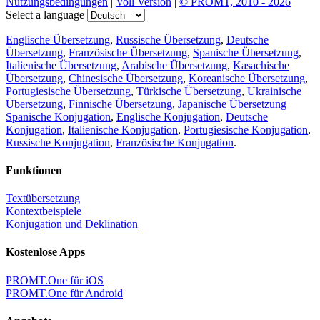
Nutzungsbedingungen
|
Voll Version
|
© PROMT, 2010 - 2026
Select a language
Englische Übersetzung
,
Russische Übersetzung
,
Deutsche
Übersetzung
,
Französische Übersetzung
,
Spanische Übersetzung
,
Italienische Übersetzung
,
Arabische Übersetzung
,
Kasachische
Übersetzung
,
Chinesische Übersetzung
,
Koreanische Übersetzung
,
Portugiesische Übersetzung
,
Türkische Übersetzung
,
Ukrainische
Übersetzung
,
Finnische Übersetzung
,
Japanische Übersetzung
Spanische Konjugation
,
Englische Konjugation
,
Deutsche
Konjugation
,
Italienische Konjugation
,
Portugiesische Konjugation
,
Russische Konjugation
,
Französische Konjugation
.
Funktionen
Textübersetzung
Kontextbeispiele
Konjugation und Deklination
Kostenlose Apps
PROMT.One für iOS
PROMT.One für Android