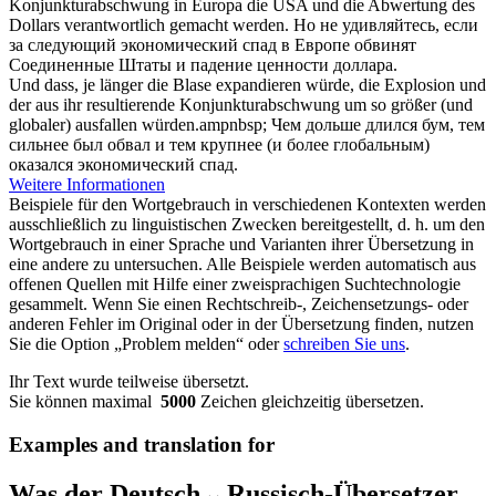
Konjunkturabschwung
in Europa die USA und die Abwertung des
Dollars verantwortlich gemacht werden.
Но не удивляйтесь, если
за следующий экономический спад в Европе обвинят
Соединенные Штаты и падение ценности доллара.
Und dass, je länger die Blase expandieren würde, die Explosion und
der aus ihr resultierende
Konjunkturabschwung
um so größer (und
globaler) ausfallen würden.ampnbsp;
Чем дольше длился бум, тем
сильнее был обвал и тем крупнее (и более глобальным)
оказался экономический спад.
Weitere Informationen
Beispiele für den Wortgebrauch in verschiedenen Kontexten werden
ausschließlich zu linguistischen Zwecken bereitgestellt, d. h. um den
Wortgebrauch in einer Sprache und Varianten ihrer Übersetzung in
eine andere zu untersuchen. Alle Beispiele werden automatisch aus
offenen Quellen mit Hilfe einer zweisprachigen Suchtechnologie
gesammelt. Wenn Sie einen Rechtschreib-, Zeichensetzungs- oder
anderen Fehler im Original oder in der Übersetzung finden, nutzen
Sie die Option „Problem melden“ oder
schreiben Sie uns
.
Ihr Text wurde teilweise übersetzt.
Sie können maximal
5000
Zeichen gleichzeitig übersetzen.
Examples and translation for
Was der Deutsch↔Russisch-Übersetzer