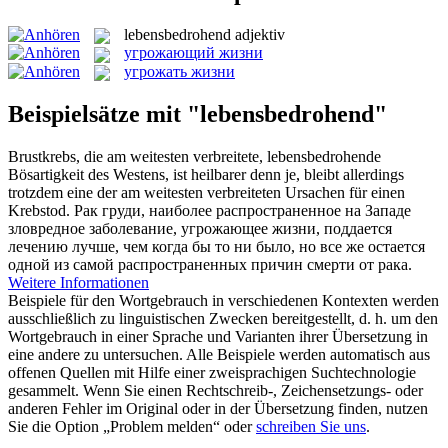
lebensbedrohend
adjektiv
угрожающий жизни
угрожать жизни
Beispielsätze mit "lebensbedrohend"
Brustkrebs, die am weitesten verbreitete,
lebensbedrohende
Bösartigkeit des Westens, ist heilbarer denn je, bleibt allerdings
trotzdem eine der am weitesten verbreiteten Ursachen für einen
Krebstod.
Рак груди, наиболее распространенное на Западе
зловредное заболевание,
угрожающее жизни
, поддается
лечению лучше, чем когда бы то ни было, но все же остается
одной из самой распространенных причин смерти от рака.
Weitere Informationen
Beispiele für den Wortgebrauch in verschiedenen Kontexten werden
ausschließlich zu linguistischen Zwecken bereitgestellt, d. h. um den
Wortgebrauch in einer Sprache und Varianten ihrer Übersetzung in
eine andere zu untersuchen. Alle Beispiele werden automatisch aus
offenen Quellen mit Hilfe einer zweisprachigen Suchtechnologie
gesammelt. Wenn Sie einen Rechtschreib-, Zeichensetzungs- oder
anderen Fehler im Original oder in der Übersetzung finden, nutzen
Sie die Option „Problem melden“ oder
schreiben Sie uns
.