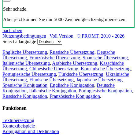
Sehr schade,
Aber jetzt können Sie nur 5000 Zeichen gleichzeitig übersetzen.
nach oben
Nutzungsbedingungen
|
Voll Version
|
© PROMT, 2010 - 2026
Select a language
Englische Übersetzung
,
Russische Übersetzung
,
Deutsche
Übersetzung
,
Französische Übersetzung
,
Spanische Übersetzung
,
Italienische Übersetzung
,
Arabische Übersetzung
,
Kasachische
Übersetzung
,
Chinesische Übersetzung
,
Koreanische Übersetzung
,
Portugiesische Übersetzung
,
Türkische Übersetzung
,
Ukrainische
Übersetzung
,
Finnische Übersetzung
,
Japanische Übersetzung
Spanische Konjugation
,
Englische Konjugation
,
Deutsche
Konjugation
,
Italienische Konjugation
,
Portugiesische Konjugation
,
Russische Konjugation
,
Französische Konjugation
.
Funktionen
Textübersetzung
Kontextbeispiele
Konjugation und Deklination