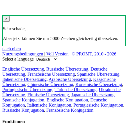
×
Sehr schade,
Aber jetzt können Sie nur 5000 Zeichen gleichzeitig übersetzen.
nach oben
Nutzungsbedingungen
|
Voll Version
|
© PROMT, 2010 - 2026
Select a language
Englische Übersetzung
,
Russische Übersetzung
,
Deutsche
Übersetzung
,
Französische Übersetzung
,
Spanische Übersetzung
,
Italienische Übersetzung
,
Arabische Übersetzung
,
Kasachische
Übersetzung
,
Chinesische Übersetzung
,
Koreanische Übersetzung
,
Portugiesische Übersetzung
,
Türkische Übersetzung
,
Ukrainische
Übersetzung
,
Finnische Übersetzung
,
Japanische Übersetzung
Spanische Konjugation
,
Englische Konjugation
,
Deutsche
Konjugation
,
Italienische Konjugation
,
Portugiesische Konjugation
,
Russische Konjugation
,
Französische Konjugation
.
Funktionen