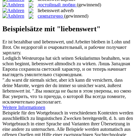
достойный любви
(gewinnend)
liebenswert
adverb
симпатично
(gewinnend)
Beispielsätze mit "liebenswert"
Er ist bezahlbar und
liebenswert
, und Arbeiter bleiben in Lohn und
Brot.
Он недорогой и очаровательный, и рабочие получают
зарплату.
Lediglich Westeuropa hat sich seinen Sekularismus beahalten, was
schon beginnt,
liebenswert
altmodisch zu wirken.
Лишь Западная
Европа сохранила светский характер, и он теперь начинает
выглядеть умилительно старомодным.
".du warst dir niemals sicher, aber ich kann dir versichern, dass
deine Marotte, wegen der du immer so unsicher warst, äußerst
liebenswert
ist.
".Вы никогда не были в этом уверены, но смею
Вас уверить, что та причуда, о которой Вы всегда помните,
исключительно располагает.
Weitere Informationen
Beispiele für den Wortgebrauch in verschiedenen Kontexten werden
ausschließlich zu linguistischen Zwecken bereitgestellt, d. h. um den
Wortgebrauch in einer Sprache und Varianten ihrer Übersetzung in
eine andere zu untersuchen. Alle Beispiele werden automatisch aus
offenen Quellen mit Hilfe einer zweisprachigen Suchtechnologie