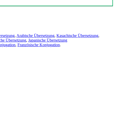
ersetzung
,
Arabische Übersetzung
,
Kasachische Übersetzung
,
che Übersetzung
,
Japanische Übersetzung
njugation
,
Französische Konjugation
.