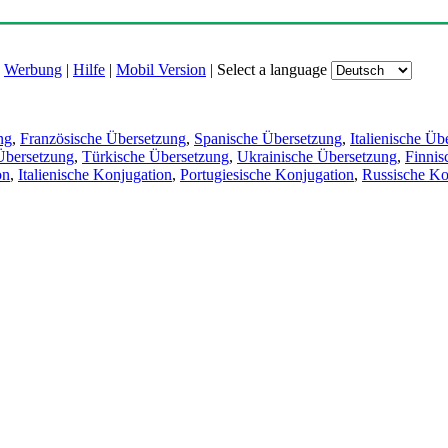
|
Werbung
|
Hilfe
|
Mobil Version
|
Select a language
ng
,
Französische Übersetzung
,
Spanische Übersetzung
,
Italienische Üb
Übersetzung
,
Türkische Übersetzung
,
Ukrainische Übersetzung
,
Finnis
on
,
Italienische Konjugation
,
Portugiesische Konjugation
,
Russische Ko