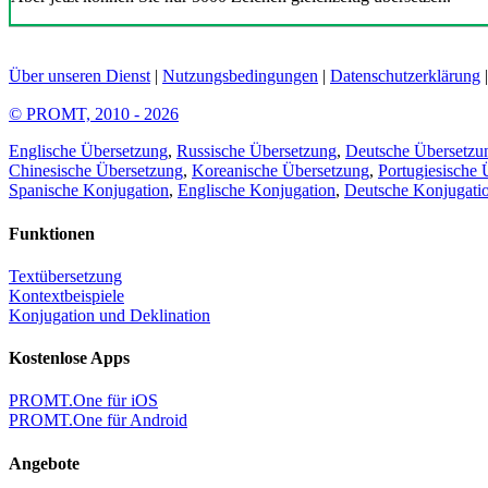
Über unseren Dienst
|
Nutzungsbedingungen
|
Datenschutzerklärung
© PROMT, 2010 - 2026
Englische Übersetzung
,
Russische Übersetzung
,
Deutsche Übersetzu
Chinesische Übersetzung
,
Koreanische Übersetzung
,
Portugiesische 
Spanische Konjugation
,
Englische Konjugation
,
Deutsche Konjugati
Funktionen
Textübersetzung
Kontextbeispiele
Konjugation und Deklination
Kostenlose Apps
PROMT.One für iOS
PROMT.One für Android
Angebote