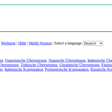
|
Werbung
|
Hilfe
|
Mobil Version
|
Select a language
ng
,
Französische Übersetzung
,
Spanische Übersetzung
,
Italienische Üb
Übersetzung
,
Türkische Übersetzung
,
Ukrainische Übersetzung
,
Finnis
on
,
Italienische Konjugation
,
Portugiesische Konjugation
,
Russische Ko