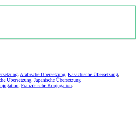
ersetzung
,
Arabische Übersetzung
,
Kasachische Übersetzung
,
che Übersetzung
,
Japanische Übersetzung
njugation
,
Französische Konjugation
.