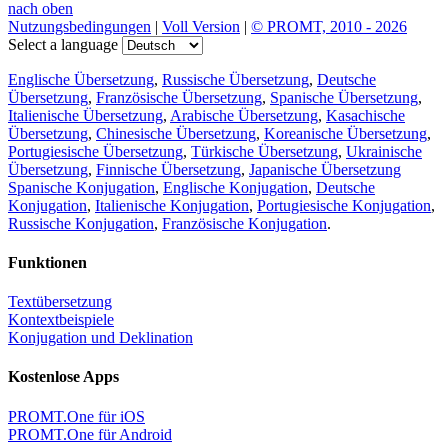
nach oben
Nutzungsbedingungen
|
Voll Version
|
© PROMT, 2010 - 2026
Select a language
Englische Übersetzung
,
Russische Übersetzung
,
Deutsche
Übersetzung
,
Französische Übersetzung
,
Spanische Übersetzung
,
Italienische Übersetzung
,
Arabische Übersetzung
,
Kasachische
Übersetzung
,
Chinesische Übersetzung
,
Koreanische Übersetzung
,
Portugiesische Übersetzung
,
Türkische Übersetzung
,
Ukrainische
Übersetzung
,
Finnische Übersetzung
,
Japanische Übersetzung
Spanische Konjugation
,
Englische Konjugation
,
Deutsche
Konjugation
,
Italienische Konjugation
,
Portugiesische Konjugation
,
Russische Konjugation
,
Französische Konjugation
.
Funktionen
Textübersetzung
Kontextbeispiele
Konjugation und Deklination
Kostenlose Apps
PROMT.One für iOS
PROMT.One für Android