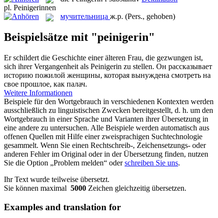
pl.
Peinigerinnen
мучительница
ж.р.
(Pers., gehoben)
Beispielsätze mit "peinigerin"
Er schildert die Geschichte einer älteren Frau, die gezwungen ist,
sich ihrer Vergangenheit als
Peinigerin
zu stellen.
Он рассказывает
историю пожилой женщины, которая вынуждена смотреть на
свое прошлое, как палач.
Weitere Informationen
Beispiele für den Wortgebrauch in verschiedenen Kontexten werden
ausschließlich zu linguistischen Zwecken bereitgestellt, d. h. um den
Wortgebrauch in einer Sprache und Varianten ihrer Übersetzung in
eine andere zu untersuchen. Alle Beispiele werden automatisch aus
offenen Quellen mit Hilfe einer zweisprachigen Suchtechnologie
gesammelt. Wenn Sie einen Rechtschreib-, Zeichensetzungs- oder
anderen Fehler im Original oder in der Übersetzung finden, nutzen
Sie die Option „Problem melden“ oder
schreiben Sie uns
.
Ihr Text wurde teilweise übersetzt.
Sie können maximal
5000
Zeichen gleichzeitig übersetzen.
Examples and translation for