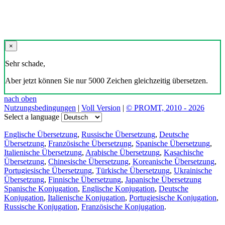
×
Sehr schade,
Aber jetzt können Sie nur 5000 Zeichen gleichzeitig übersetzen.
nach oben
Nutzungsbedingungen
|
Voll Version
|
© PROMT, 2010 - 2026
Select a language
Englische Übersetzung
,
Russische Übersetzung
,
Deutsche
Übersetzung
,
Französische Übersetzung
,
Spanische Übersetzung
,
Italienische Übersetzung
,
Arabische Übersetzung
,
Kasachische
Übersetzung
,
Chinesische Übersetzung
,
Koreanische Übersetzung
,
Portugiesische Übersetzung
,
Türkische Übersetzung
,
Ukrainische
Übersetzung
,
Finnische Übersetzung
,
Japanische Übersetzung
Spanische Konjugation
,
Englische Konjugation
,
Deutsche
Konjugation
,
Italienische Konjugation
,
Portugiesische Konjugation
,
Russische Konjugation
,
Französische Konjugation
.