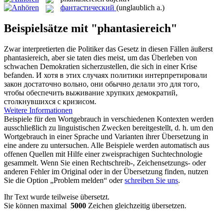
фантастический
(unglaublich a.)
Beispielsätze mit "phantasiereich"
Zwar interpretierten die Politiker das Gesetz in diesen Fällen äußerst
phantasiereich
, aber sie taten dies meist, um das Überleben von
schwachen Demokratien sicherzustellen, die sich in einer Krise
befanden.
И хотя в этих случаях политики интерпретировали
закон достаточно вольно, они обычно делали это для того,
чтобы обеспечить выживание хрупких демократий,
столкнувшихся с кризисом.
Weitere Informationen
Beispiele für den Wortgebrauch in verschiedenen Kontexten werden
ausschließlich zu linguistischen Zwecken bereitgestellt, d. h. um den
Wortgebrauch in einer Sprache und Varianten ihrer Übersetzung in
eine andere zu untersuchen. Alle Beispiele werden automatisch aus
offenen Quellen mit Hilfe einer zweisprachigen Suchtechnologie
gesammelt. Wenn Sie einen Rechtschreib-, Zeichensetzungs- oder
anderen Fehler im Original oder in der Übersetzung finden, nutzen
Sie die Option „Problem melden“ oder
schreiben Sie uns
.
Ihr Text wurde teilweise übersetzt.
Sie können maximal
5000
Zeichen gleichzeitig übersetzen.