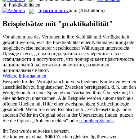
pl.
Praktikabilitäten
практичность
ж.р.
(Abstraktion)
Beispielsätze mit "praktikabilität"
Vor allem muss das Vertrauen in ihre Stabilität und Verfügbarkeit
gewahrt werden, was die
Praktikabilität
einer Nationalwährung oder
möglicherweise mehrerer verschiedener Währungen unterstreicht.
Прежде всего, должна поддерживаться уверенность в ее
стабильности и доступности, что подчеркивает
практичность
национальной валюты или, возможно, различных
национальных валют.
Weitere Informationen
Beispiele für den Wortgebrauch in verschiedenen Kontexten werden
ausschließlich zu linguistischen Zwecken bereitgestellt, d. h. um den
Wortgebrauch in einer Sprache und Varianten ihrer Übersetzung in
eine andere zu untersuchen. Alle Beispiele werden automatisch aus
offenen Quellen mit Hilfe einer zweisprachigen Suchtechnologie
gesammelt. Wenn Sie einen Rechtschreib-, Zeichensetzungs- oder
anderen Fehler im Original oder in der Übersetzung finden, nutzen
Sie die Option „Problem melden“ oder
schreiben Sie uns
.
Ihr Text wurde teilweise übersetzt.
Sie können maximal
5000
Zeichen gleichzeitig übersetzen.