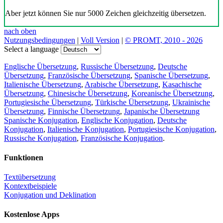
Aber jetzt können Sie nur 5000 Zeichen gleichzeitig übersetzen.
nach oben
Nutzungsbedingungen
|
Voll Version
|
© PROMT, 2010 - 2026
Select a language
Englische Übersetzung
,
Russische Übersetzung
,
Deutsche
Übersetzung
,
Französische Übersetzung
,
Spanische Übersetzung
,
Italienische Übersetzung
,
Arabische Übersetzung
,
Kasachische
Übersetzung
,
Chinesische Übersetzung
,
Koreanische Übersetzung
,
Portugiesische Übersetzung
,
Türkische Übersetzung
,
Ukrainische
Übersetzung
,
Finnische Übersetzung
,
Japanische Übersetzung
Spanische Konjugation
,
Englische Konjugation
,
Deutsche
Konjugation
,
Italienische Konjugation
,
Portugiesische Konjugation
,
Russische Konjugation
,
Französische Konjugation
.
Funktionen
Textübersetzung
Kontextbeispiele
Konjugation und Deklination
Kostenlose Apps