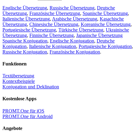
Englische Übersetzung
,
Russische Übersetzung
,
Deutsche
Übersetzung
,
Französische Übersetzung
,
Spanische Übersetzung
,
Italienische Übersetzung
,
Arabische Übersetzung
,
Kasachische
Übersetzung
,
Chinesische Übersetzung
,
Koreanische Übersetzung
,
Portugiesische Übersetzung
,
Türkische Übersetzung
,
Ukrainische
Übersetzung
,
Finnische Übersetzung
,
Japanische Übersetzung
Spanische Konjugation
,
Englische Konjugation
,
Deutsche
Konjugation
,
Italienische Konjugation
,
Portugiesische Konjugation
,
Russische Konjugation
,
Französische Konjugation
.
Funktionen
Textübersetzung
Kontextbeispiele
Konjugation und Deklination
Kostenlose Apps
PROMT.One für iOS
PROMT.One für Android
Angebote