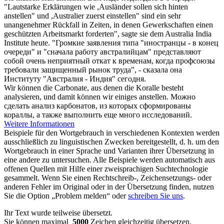
"Lautstarke Erklärungen wie ,Ausländer sollen
sich
hinten
anstellen
" und ,Australier zuerst einstellen" sind ein sehr
unangenehmer Rückfall in Zeiten, in denen Gewerkschaften einen
geschützten Arbeitsmarkt forderten", sagte sie dem Australia India
Institute heute.
"Громкие заявления типа "иностранцы - в конец
очереди" и "сначала работу австралийцам" представляют
собой
очень неприятный откат к временам, когда профсоюзы
требовали защищенный рынок труда", - сказала она
Институту "Австралия - Индия" сегодня.
Wir können die Carbonate, aus denen die Koralle besteht
analysieren, und damit können wir einiges
anstellen
.
Можно
сделать анализ карбонатов, из которых сформированы
кораллы, а также выполнить еще много исследований.
Weitere Informationen
Beispiele für den Wortgebrauch in verschiedenen Kontexten werden
ausschließlich zu linguistischen Zwecken bereitgestellt, d. h. um den
Wortgebrauch in einer Sprache und Varianten ihrer Übersetzung in
eine andere zu untersuchen. Alle Beispiele werden automatisch aus
offenen Quellen mit Hilfe einer zweisprachigen Suchtechnologie
gesammelt. Wenn Sie einen Rechtschreib-, Zeichensetzungs- oder
anderen Fehler im Original oder in der Übersetzung finden, nutzen
Sie die Option „Problem melden“ oder
schreiben Sie uns
.
Ihr Text wurde teilweise übersetzt.
Sie können maximal
5000
Zeichen gleichzeitig übersetzen.