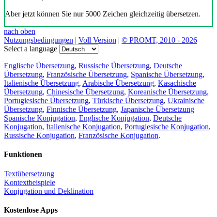
Aber jetzt können Sie nur 5000 Zeichen gleichzeitig übersetzen.
nach oben
Nutzungsbedingungen
|
Voll Version
|
© PROMT, 2010 - 2026
Select a language
Englische Übersetzung
,
Russische Übersetzung
,
Deutsche
Übersetzung
,
Französische Übersetzung
,
Spanische Übersetzung
,
Italienische Übersetzung
,
Arabische Übersetzung
,
Kasachische
Übersetzung
,
Chinesische Übersetzung
,
Koreanische Übersetzung
,
Portugiesische Übersetzung
,
Türkische Übersetzung
,
Ukrainische
Übersetzung
,
Finnische Übersetzung
,
Japanische Übersetzung
Spanische Konjugation
,
Englische Konjugation
,
Deutsche
Konjugation
,
Italienische Konjugation
,
Portugiesische Konjugation
,
Russische Konjugation
,
Französische Konjugation
.
Funktionen
Textübersetzung
Kontextbeispiele
Konjugation und Deklination
Kostenlose Apps