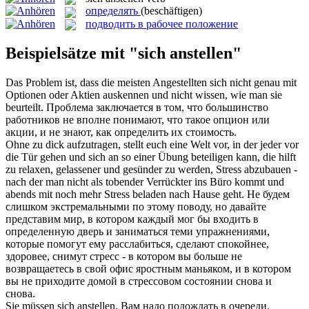
определять
(beschäftigen)
подводить в рабочее положение
Beispielsätze mit "sich anstellen"
Das Problem ist, dass die meisten
Angestellten
sich nicht genau mit
Optionen oder Aktien auskennen und nicht wissen, wie man sie
beurteilt.
Проблема заключается в том, что большинство
работников не вполне понимают, что такое опцион или
акции, и не знают, как
определить
их стоимость.
Ohne zu dick aufzutragen,
stellt
euch eine Welt vor, in der jeder vor
die Tür gehen und
sich an
so einer Übung beteiligen kann, die hilft
zu relaxen, gelassener und gesünder zu werden, Stress abzubauen -
nach der man nicht als tobender Verrückter ins Büro kommt und
abends mit noch mehr Stress beladen nach Hause geht.
Не будем
слишком экстремальными по этому поводу, но давайте
представим мир, в котором каждый мог бы входить в
определенную
дверь и заниматься теми упражнениями,
которые помогут ему расслабиться, сделают спокойнее,
здоровее, снимут стресс - в котором вы больше не
возвращаетесь в свой офис яростным маньяком, и в котором
вы не приходите домой в стрессовом состоянии снова и
снова.
Sie müssen
sich anstellen
.
Вам надо подождать в очереди.