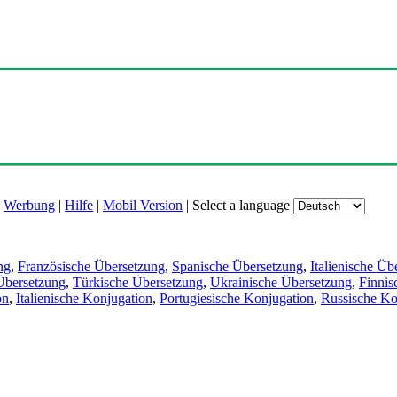
|
Werbung
|
Hilfe
|
Mobil Version
|
Select a language
ng
,
Französische Übersetzung
,
Spanische Übersetzung
,
Italienische Üb
Übersetzung
,
Türkische Übersetzung
,
Ukrainische Übersetzung
,
Finnis
on
,
Italienische Konjugation
,
Portugiesische Konjugation
,
Russische Ko