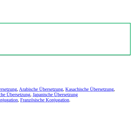
ersetzung
,
Arabische Übersetzung
,
Kasachische Übersetzung
,
che Übersetzung
,
Japanische Übersetzung
njugation
,
Französische Konjugation
.