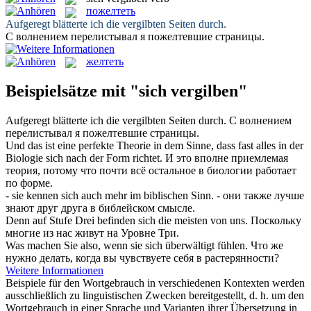
пожелтеть
Aufgeregt blätterte ich die
vergilbten
Seiten durch.
С волнением перелистывал я
пожелтевшие
страницы.
желтеть
Beispielsätze mit "sich vergilben"
Aufgeregt blätterte ich die
vergilbten
Seiten durch.
С волнением
перелистывал я
пожелтевшие
страницы.
Und das ist eine perfekte Theorie in dem Sinne, dass fast alles in der
Biologie
sich
nach der Form richtet.
И это вполне приемлемая
теория, потому что почти всё остальное в биологии работает
по форме.
- sie kennen
sich
auch mehr im biblischen Sinn.
- они также лучше
знают друг друга в библейском смысле.
Denn auf Stufe Drei befinden
sich
die meisten von uns.
Поскольку
многие из нас живут на Уровне Три.
Was machen Sie also, wenn sie
sich
überwältigt fühlen.
Что же
нужно делать, когда вы чувствуете
себя
в растерянности?
Weitere Informationen
Beispiele für den Wortgebrauch in verschiedenen Kontexten werden
ausschließlich zu linguistischen Zwecken bereitgestellt, d. h. um den
Wortgebrauch in einer Sprache und Varianten ihrer Übersetzung in