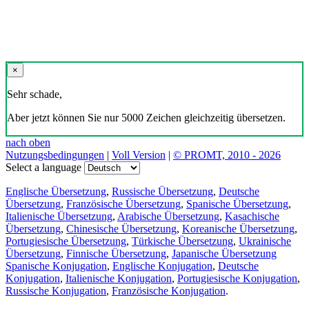
×
Sehr schade,
Aber jetzt können Sie nur 5000 Zeichen gleichzeitig übersetzen.
nach oben
Nutzungsbedingungen
|
Voll Version
|
© PROMT, 2010 - 2026
Select a language
Englische Übersetzung
,
Russische Übersetzung
,
Deutsche
Übersetzung
,
Französische Übersetzung
,
Spanische Übersetzung
,
Italienische Übersetzung
,
Arabische Übersetzung
,
Kasachische
Übersetzung
,
Chinesische Übersetzung
,
Koreanische Übersetzung
,
Portugiesische Übersetzung
,
Türkische Übersetzung
,
Ukrainische
Übersetzung
,
Finnische Übersetzung
,
Japanische Übersetzung
Spanische Konjugation
,
Englische Konjugation
,
Deutsche
Konjugation
,
Italienische Konjugation
,
Portugiesische Konjugation
,
Russische Konjugation
,
Französische Konjugation
.