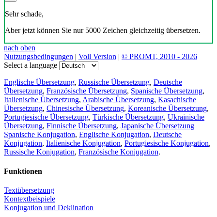
Sehr schade,
Aber jetzt können Sie nur 5000 Zeichen gleichzeitig übersetzen.
nach oben
Nutzungsbedingungen
|
Voll Version
|
© PROMT, 2010 - 2026
Select a language
Englische Übersetzung
,
Russische Übersetzung
,
Deutsche
Übersetzung
,
Französische Übersetzung
,
Spanische Übersetzung
,
Italienische Übersetzung
,
Arabische Übersetzung
,
Kasachische
Übersetzung
,
Chinesische Übersetzung
,
Koreanische Übersetzung
,
Portugiesische Übersetzung
,
Türkische Übersetzung
,
Ukrainische
Übersetzung
,
Finnische Übersetzung
,
Japanische Übersetzung
Spanische Konjugation
,
Englische Konjugation
,
Deutsche
Konjugation
,
Italienische Konjugation
,
Portugiesische Konjugation
,
Russische Konjugation
,
Französische Konjugation
.
Funktionen
Textübersetzung
Kontextbeispiele
Konjugation und Deklination