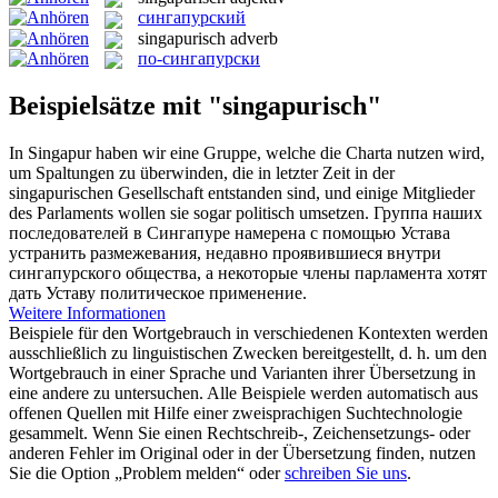
сингапурский
singapurisch
adverb
по-сингапурски
Beispielsätze mit "singapurisch"
In Singapur haben wir eine Gruppe, welche die Charta nutzen wird,
um Spaltungen zu überwinden, die in letzter Zeit in der
singapurischen
Gesellschaft entstanden sind, und einige Mitglieder
des Parlaments wollen sie sogar politisch umsetzen.
Группа наших
последователей в Сингапуре намерена с помощью Устава
устранить размежевания, недавно проявившиеся внутри
сингапурского
общества, а некоторые члены парламента хотят
дать Уставу политическое применение.
Weitere Informationen
Beispiele für den Wortgebrauch in verschiedenen Kontexten werden
ausschließlich zu linguistischen Zwecken bereitgestellt, d. h. um den
Wortgebrauch in einer Sprache und Varianten ihrer Übersetzung in
eine andere zu untersuchen. Alle Beispiele werden automatisch aus
offenen Quellen mit Hilfe einer zweisprachigen Suchtechnologie
gesammelt. Wenn Sie einen Rechtschreib-, Zeichensetzungs- oder
anderen Fehler im Original oder in der Übersetzung finden, nutzen
Sie die Option „Problem melden“ oder
schreiben Sie uns
.