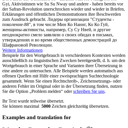
Gyi, Aktivistinnen wie Su Su Nway und andere - haben bereits vor
der Safran-Revolution
unerschrocken
wieder und wieder in Briefen,
Erklärungen und öffentlichen Demonstrationen ihre Beschwerden
zum Ausdruck gebracht.
Лидеры организации "Студенты -
поколение-88", в том числе Мин Ко Наинг, Ко Ко Гуй,
женщины-активисты, например, Су Су Нвей, и другие
неоднократно смело заявляли о своих обидах в письмах,
утверждениях и во время общественных демонстраций до
Шафрановой Революции.
Weitere Informationen
Beispiele für den Wortgebrauch in verschiedenen Kontexten werden
ausschließlich zu linguistischen Zwecken bereitgestellt, d. h. um den
Wortgebrauch in einer Sprache und Varianten ihrer Übersetzung in
eine andere zu untersuchen. Alle Beispiele werden automatisch aus
offenen Quellen mit Hilfe einer zweisprachigen Suchtechnologie
gesammelt. Wenn Sie einen Rechtschreib-, Zeichensetzungs- oder
anderen Fehler im Original oder in der Übersetzung finden, nutzen
Sie die Option „Problem melden“ oder
schreiben Sie uns
.
Ihr Text wurde teilweise übersetzt.
Sie können maximal
5000
Zeichen gleichzeitig übersetzen.
Examples and translation for