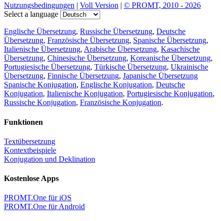
Nutzungsbedingungen
|
Voll Version
|
© PROMT, 2010 - 2026
Select a language
Englische Übersetzung
,
Russische Übersetzung
,
Deutsche
Übersetzung
,
Französische Übersetzung
,
Spanische Übersetzung
,
Italienische Übersetzung
,
Arabische Übersetzung
,
Kasachische
Übersetzung
,
Chinesische Übersetzung
,
Koreanische Übersetzung
,
Portugiesische Übersetzung
,
Türkische Übersetzung
,
Ukrainische
Übersetzung
,
Finnische Übersetzung
,
Japanische Übersetzung
Spanische Konjugation
,
Englische Konjugation
,
Deutsche
Konjugation
,
Italienische Konjugation
,
Portugiesische Konjugation
,
Russische Konjugation
,
Französische Konjugation
.
Funktionen
Textübersetzung
Kontextbeispiele
Konjugation und Deklination
Kostenlose Apps
PROMT.One für iOS
PROMT.One für Android