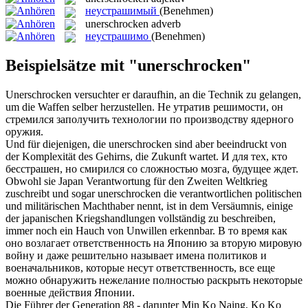
неустрашимый
(Benehmen)
unerschrocken
adverb
неустрашимо
(Benehmen)
Beispielsätze mit "unerschrocken"
Unerschrocken
versuchter er daraufhin, an die Technik zu gelangen,
um die Waffen selber herzustellen.
Не утратив решимости, он
стремился заполучить технологии по производству ядерного
оружия.
Und für diejenigen, die
unerschrocken
sind aber beeindruckt von
der Komplexität des Gehirns, die Zukunft wartet.
И для тех, кто
бесстрашен, но смирился со сложностью мозга, будущее ждет.
Obwohl sie Japan Verantwortung für den Zweiten Weltkrieg
zuschreibt und sogar
unerschrocken
die verantwortlichen politischen
und militärischen Machthaber nennt, ist in dem Versäumnis, einige
der japanischen Kriegshandlungen vollständig zu beschreiben,
immer noch ein Hauch von Unwillen erkennbar.
В то время как
оно возлагает ответственность на Японию за вторую мировую
войну и даже решительно называет имена политиков и
военачальников, которые несут ответственность, все еще
можно обнаружить нежелание полностью раскрыть некоторые
военные действия Японии.
Die Führer der Generation 88 - darunter Min Ko Naing, Ko Ko