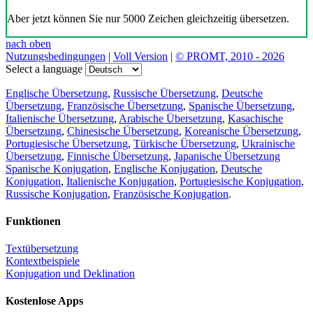
Aber jetzt können Sie nur 5000 Zeichen gleichzeitig übersetzen.
nach oben
Nutzungsbedingungen
|
Voll Version
|
© PROMT, 2010 - 2026
Select a language
Englische Übersetzung
,
Russische Übersetzung
,
Deutsche
Übersetzung
,
Französische Übersetzung
,
Spanische Übersetzung
,
Italienische Übersetzung
,
Arabische Übersetzung
,
Kasachische
Übersetzung
,
Chinesische Übersetzung
,
Koreanische Übersetzung
,
Portugiesische Übersetzung
,
Türkische Übersetzung
,
Ukrainische
Übersetzung
,
Finnische Übersetzung
,
Japanische Übersetzung
Spanische Konjugation
,
Englische Konjugation
,
Deutsche
Konjugation
,
Italienische Konjugation
,
Portugiesische Konjugation
,
Russische Konjugation
,
Französische Konjugation
.
Funktionen
Textübersetzung
Kontextbeispiele
Konjugation und Deklination
Kostenlose Apps