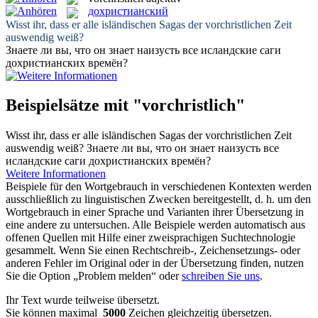
дохристианский
Wisst ihr, dass er alle isländischen Sagas der
vorchristlichen
Zeit
auswendig weiß?
Знаете ли вы, что он знает наизусть все исландские саги
дохристианских
времён?
Beispielsätze mit "vorchristlich"
Wisst ihr, dass er alle isländischen Sagas der
vorchristlichen
Zeit
auswendig weiß?
Знаете ли вы, что он знает наизусть все
исландские саги
дохристианских
времён?
Weitere Informationen
Beispiele für den Wortgebrauch in verschiedenen Kontexten werden
ausschließlich zu linguistischen Zwecken bereitgestellt, d. h. um den
Wortgebrauch in einer Sprache und Varianten ihrer Übersetzung in
eine andere zu untersuchen. Alle Beispiele werden automatisch aus
offenen Quellen mit Hilfe einer zweisprachigen Suchtechnologie
gesammelt. Wenn Sie einen Rechtschreib-, Zeichensetzungs- oder
anderen Fehler im Original oder in der Übersetzung finden, nutzen
Sie die Option „Problem melden“ oder
schreiben Sie uns
.
Ihr Text wurde teilweise übersetzt.
Sie können maximal
5000
Zeichen gleichzeitig übersetzen.