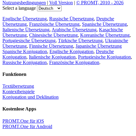
Nutzungsbedingungen
|
Voll Version
|
© PROMT, 2010 - 2026
Select a language
Englische Übersetzung
,
Russische Übersetzung
,
Deutsche
Übersetzung
,
Französische Übersetzung
,
Spanische Übersetzung
,
Italienische Übersetzung
,
Arabische Übersetzung
,
Kasachische
Übersetzung
,
Chinesische Übersetzung
,
Koreanische Übersetzung
,
Portugiesische Übersetzung
,
Türkische Übersetzung
,
Ukrainische
Übersetzung
,
Finnische Übersetzung
,
Japanische Übersetzung
Spanische Konjugation
,
Englische Konjugation
,
Deutsche
Konjugation
,
Italienische Konjugation
,
Portugiesische Konjugation
,
Russische Konjugation
,
Französische Konjugation
.
Funktionen
Textübersetzung
Kontextbeispiele
Konjugation und Deklination
Kostenlose Apps
PROMT.One für iOS
PROMT.One für Android