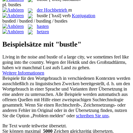
pl.
bustles
der
Hochbetrieb
m
bustle
[ˈbʌsl]
verb
Konjugation
bustled / bustled / bustling / bustles
hasten
hetzen
Beispielsätze mit "bustle"
Living in the noise and
bustle
of a large city, we sometimes feel like
going into the country.
Wegen der Hektik und des Großstadtlärms,
haben wir manchmal Lust aufs Land zu gehen.
Weitere Informationen
Beispiele für den Wortgebrauch in verschiedenen Kontexten werden
ausschließlich zu linguistischen Zwecken bereitgestellt, d. h. um den
Wortgebrauch in einer Sprache und Varianten ihrer Übersetzung in
eine andere zu untersuchen. Alle Beispiele werden automatisch aus
offenen Quellen mit Hilfe einer zweisprachigen Suchtechnologie
gesammelt. Wenn Sie einen Rechtschreib-, Zeichensetzungs- oder
anderen Fehler im Original oder in der Übersetzung finden, nutzen
Sie die Option „Problem melden“ oder
schreiben Sie uns
.
Ihr Text wurde teilweise übersetzt.
Sie können maximal
5000
Zeichen gleichzeitig übersetzen.