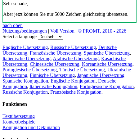
Sehr schade,
Aber jetzt können Sie nur 5000 Zeichen gleichzeitig übersetzen.
nach oben
Nutzungsbedingungen
|
Voll Version
|
© PROMT, 2010 - 2026
Select a language
Englische Übersetzung
,
Russische Übersetzung
,
Deutsche
Übersetzung
,
Französische Übersetzung
,
Spanische Übersetzung
,
Italienische Übersetzung
,
Arabische Übersetzung
,
Kasachische
Übersetzung
,
Chinesische Übersetzung
,
Koreanische Übersetzung
,
Portugiesische Übersetzung
,
Türkische Übersetzung
,
Ukrainische
Übersetzung
,
Finnische Übersetzung
,
Japanische Übersetzung
Spanische Konjugation
,
Englische Konjugation
,
Deutsche
Konjugation
,
Italienische Konjugation
,
Portugiesische Konjugation
,
Russische Konjugation
,
Französische Konjugation
.
Funktionen
Textübersetzung
Kontextbeispiele
Konjugation und Deklination